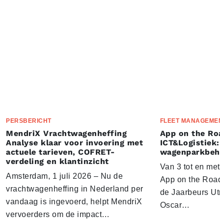
PERSBERICHT
FLEET MANAGEME
MendriX Vrachtwagenheffing
App on the Ro
Analyse klaar voor invoering met
ICT&Logistiek:
actuele tarieven, COFRET-
wagenparkbeh
verdeling en klantinzicht
Van 3 tot en me
Amsterdam, 1 juli 2026 – Nu de
App on the Road
vrachtwagenheffing in Nederland per
de Jaarbeurs Utr
vandaag is ingevoerd, helpt MendriX
Oscar…
vervoerders om de impact…