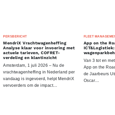
PERSBERICHT
FLEET MANAGEME
MendriX Vrachtwagenheffing
App on the Ro
Analyse klaar voor invoering met
ICT&Logistiek:
actuele tarieven, COFRET-
wagenparkbeh
verdeling en klantinzicht
Van 3 tot en me
Amsterdam, 1 juli 2026 – Nu de
App on the Road
vrachtwagenheffing in Nederland per
de Jaarbeurs Utr
vandaag is ingevoerd, helpt MendriX
Oscar…
vervoerders om de impact…