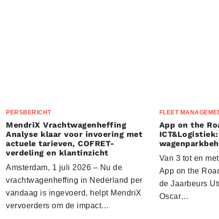
PERSBERICHT
FLEET MANAGEME
MendriX Vrachtwagenheffing
App on the Ro
Analyse klaar voor invoering met
ICT&Logistiek:
actuele tarieven, COFRET-
wagenparkbeh
verdeling en klantinzicht
Van 3 tot en me
Amsterdam, 1 juli 2026 – Nu de
App on the Road
vrachtwagenheffing in Nederland per
de Jaarbeurs Utr
vandaag is ingevoerd, helpt MendriX
Oscar…
vervoerders om de impact…