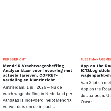
PERSBERICHT
FLEET MANAGEME
MendriX Vrachtwagenheffing
App on the Ro
Analyse klaar voor invoering met
ICT&Logistiek:
actuele tarieven, COFRET-
wagenparkbeh
verdeling en klantinzicht
Van 3 tot en me
Amsterdam, 1 juli 2026 – Nu de
App on the Road
vrachtwagenheffing in Nederland per
de Jaarbeurs Utr
vandaag is ingevoerd, helpt MendriX
Oscar…
vervoerders om de impact…