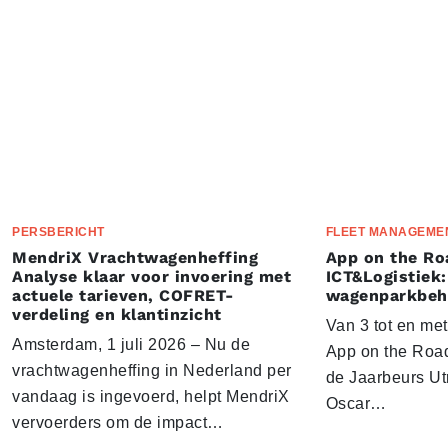
PERSBERICHT
FLEET MANAGEME
MendriX Vrachtwagenheffing
App on the Ro
Analyse klaar voor invoering met
ICT&Logistiek:
actuele tarieven, COFRET-
wagenparkbeh
verdeling en klantinzicht
Van 3 tot en me
Amsterdam, 1 juli 2026 – Nu de
App on the Road
vrachtwagenheffing in Nederland per
de Jaarbeurs Utr
vandaag is ingevoerd, helpt MendriX
Oscar…
vervoerders om de impact…