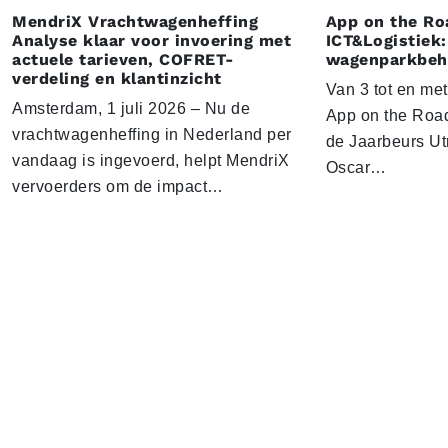
MendriX Vrachtwagenheffing
App on the Ro
Analyse klaar voor invoering met
ICT&Logistiek:
actuele tarieven, COFRET-
wagenparkbeh
verdeling en klantinzicht
Van 3 tot en me
Amsterdam, 1 juli 2026 – Nu de
App on the Road
vrachtwagenheffing in Nederland per
de Jaarbeurs Utr
vandaag is ingevoerd, helpt MendriX
Oscar…
vervoerders om de impact…