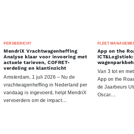
PERSBERICHT
FLEET MANAGEME
MendriX Vrachtwagenheffing
App on the Ro
Analyse klaar voor invoering met
ICT&Logistiek:
actuele tarieven, COFRET-
wagenparkbeh
verdeling en klantinzicht
Van 3 tot en me
Amsterdam, 1 juli 2026 – Nu de
App on the Road
vrachtwagenheffing in Nederland per
de Jaarbeurs Utr
vandaag is ingevoerd, helpt MendriX
Oscar…
vervoerders om de impact…