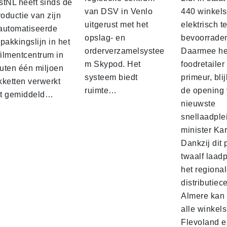
stNL heeft sinds de
van DSV in Venlo
440 winkels
roductie van zijn
uitgerust met het
elektrisch t
automatiseerde
opslag- en
bevoorrade
pakkingslijn in het
orderverzamelsystee
Daarmee he
filmentcentrum in
m Skypod. Het
foodretailer
uten één miljoen
systeem biedt
primeur, blij
kketten verwerkt
ruimte…
de opening 
t gemiddeld…
nieuwste
snellaadple
minister Ka
Dankzij dit 
twaalf laadp
het regiona
distributiec
Almere kan 
alle winkels
Flevoland e