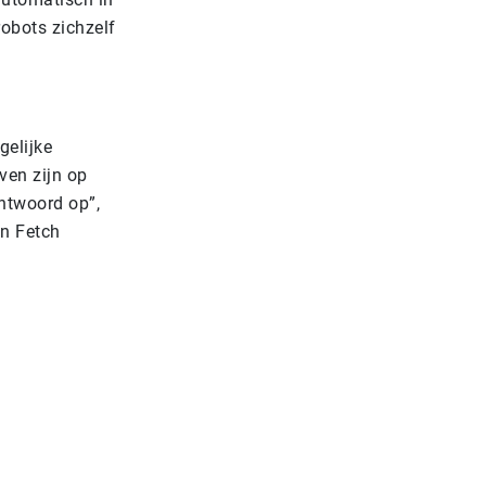
robots zichzelf
gelijke
ven zijn op
ntwoord op”,
in Fetch