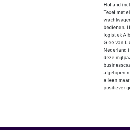
Holland incl
Texel met e
vrachtwage
bedienen. 
logistiek Al
Glee van Li
Nederland is
deze mijlpa
businesscas
afgelopen 
alleen maar
positiever 