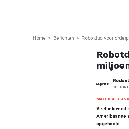
Home
>
Berichten
>
Robotduo voor orderpi
Robotd
miljoe
Redact
18 JUNI
MATERIAL HAN
Veelbelovend n
Amerikaanse st
opgehaald.