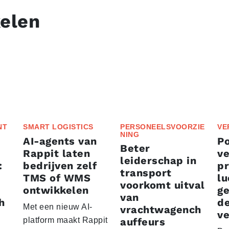
kelen
NT
SMART LOGISTICS
PERSONEELSVOORZIE
VE
NING
AI-agents van
P
Beter
Rappit laten
ve
leiderschap in
:
bedrijven zelf
p
transport
TMS of WMS
lu
voorkomt uitval
ontwikkelen
g
van
h
d
Met een nieuw AI-
vrachtwagench
ve
platform maakt Rappit
auffeurs