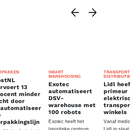
RPAKKEN
SMART
TRANSPORT
WAREHOUSING
DISTRIBUTI
ostNL
Exotec
Lidl heef
rvoert 13
automatiseert
primeur
rocent minder
DSV-
elektris
cht door
warehouse met
transpor
eautomatiseer
100 robots
winkels
e
rpakkingslijn
Exotec heeft het
Vanaf medio
logistieke centrum
Lidl in staa