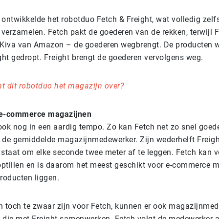
ontwikkelde het robotduo Fetch & Freight, wat volledig zelf
 verzamelen. Fetch pakt de goederen van de rekken, terwijl F
de Kiva van Amazon – de goederen wegbrengt. De producten 
ht gedropt. Freight brengt de goederen vervolgens weg.
t dit robotduo het magazijn over?
 e-commerce magazijnen
ook nog in een aardig tempo. Zo kan Fetch net zo snel goed
 de gemiddelde magazijnmedewerker. Zijn wederhelft Freigh
staat om elke seconde twee meter af te leggen. Fetch kan vo
ptillen en is daarom het meest geschikt voor e-commerce 
roducten liggen.
n toch te zwaar zijn voor Fetch, kunnen er ook magazijnme
 die met Freight samenwerken. Fetch volgt de medewerker 