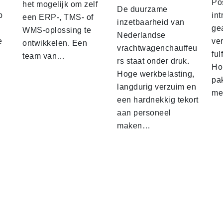
Po
het mogelijk om zelf
De duurzame
p
int
een ERP-, TMS- of
inzetbaarheid van
ge
WMS-oplossing te
Nederlandse
e
ver
ontwikkelen. Een
vrachtwagenchauffeu
ful
team van…
rs staat onder druk.
Ho
Hoge werkbelasting,
pa
langdurig verzuim en
me
een hardnekkig tekort
aan personeel
maken…