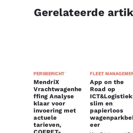
Gerelateerde arti
PERSBERICHT
FLEET MANAGEME
MendriX
App on the
Vrachtwagenhe
Road op
ffing Analyse
ICT&Logistiek
klaar voor
slim en
invoering met
papierloos
actuele
wagenparkbe
tarieven,
eer
COFRET-