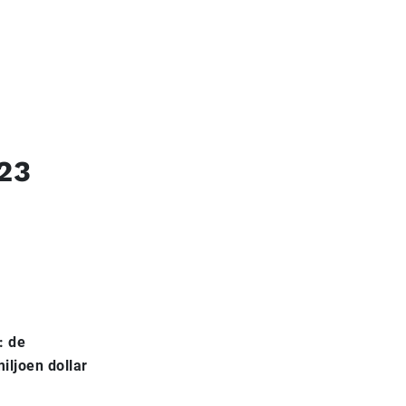
23
: de
iljoen dollar