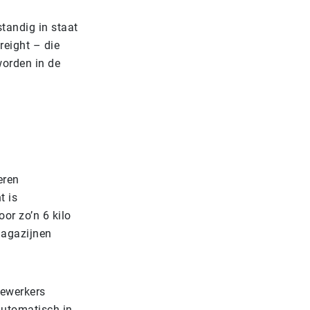
standig in staat
reight – die
worden in de
eren
t is
or zo’n 6 kilo
magazijnen
dewerkers
automatisch in