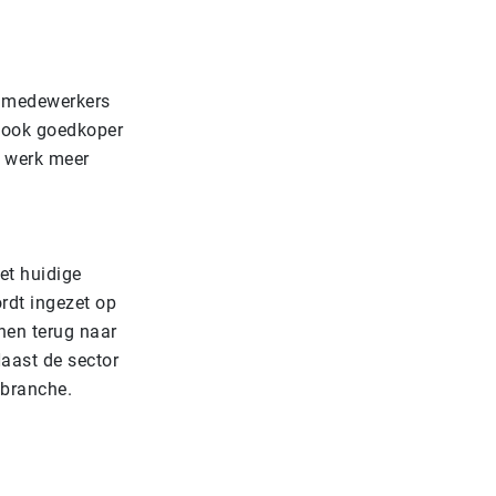
k medewerkers
r ook goedkoper
n werk meer
et huidige
rdt ingezet op
nen terug naar
Naast de sector
sbranche.