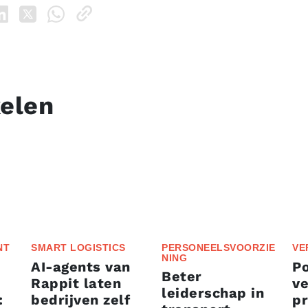
kelen
NT
SMART LOGISTICS
PERSONEELSVOORZIE
VE
NING
AI-agents van
P
Beter
Rappit laten
ve
leiderschap in
:
bedrijven zelf
p