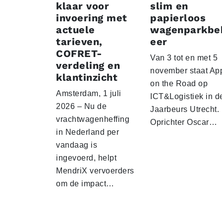
klaar voor
slim en
invoering met
papierloos
actuele
wagenparkbe
tarieven,
eer
COFRET-
Van 3 tot en met 5
verdeling en
november staat Ap
klantinzicht
on the Road op
Amsterdam, 1 juli
ICT&Logistiek in d
2026 – Nu de
Jaarbeurs Utrecht.
vrachtwagenheffing
Oprichter Oscar…
in Nederland per
vandaag is
ingevoerd, helpt
MendriX vervoerders
om de impact…