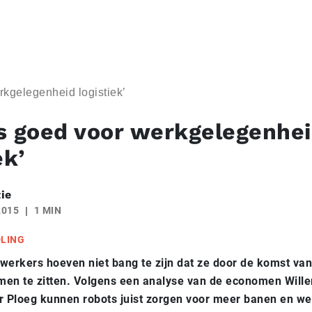
kgelegenheid logistiek’
s goed voor werkgelegenhe
ek’
ie
2015
1 MIN
DLING
rkers hoeven niet bang te zijn dat ze door de komst van 
men te zitten. Volgens een analyse van de economen Wil
r Ploeg kunnen robots juist zorgen voor meer banen en we