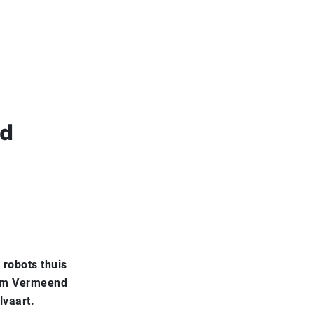
id
robots thuis
lem Vermeend
lvaart.