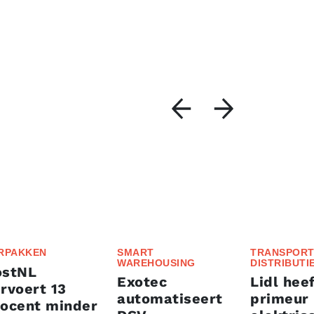
RPAKKEN
SMART
TRANSPORT
WAREHOUSING
DISTRIBUTI
ostNL
Exotec
Lidl heef
rvoert 13
automatiseert
primeur
rocent minder