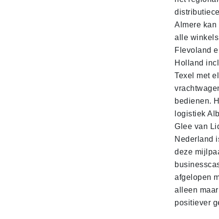
distributiec
Almere kan 
alle winkels
Flevoland e
Holland incl
Texel met e
vrachtwage
bedienen. 
logistiek Al
Glee van Li
Nederland is
deze mijlpa
businesscas
afgelopen 
alleen maar
positiever 