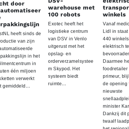
DSV-
elektris
cht door
warehouse met
transpor
eautomatiseer
100 robots
winkels
e
rpakkingslijn
Exotec heeft het
Vanaf medio
logistieke centrum
Lidl in staa
stNL heeft sinds de
van DSV in Venlo
440 winkels
roductie van zijn
uitgerust met het
elektrisch t
automatiseerde
opslag- en
bevoorrade
pakkingslijn in het
orderverzamelsystee
Daarmee he
filmentcentrum in
m Skypod. Het
foodretailer
uten één miljoen
systeem biedt
primeur, blij
kketten verwerkt
ruimte…
de opening 
t gemiddeld…
nieuwste
snellaadple
minister Ka
Dankzij dit 
twaalf laadp
het regiona