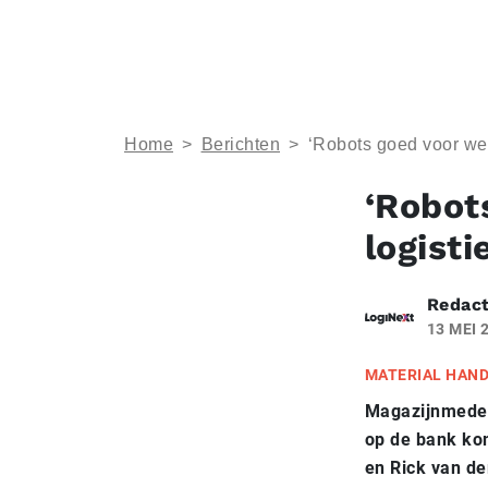
Home
>
Berichten
>
‘Robots goed voor wer
‘Robot
logisti
Redact
13 MEI 
MATERIAL HAN
Magazijnmedewe
op de bank ko
en Rick van de