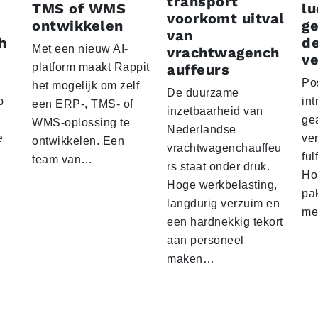
transport
TMS of WMS
lu
voorkomt uitval
ontwikkelen
g
van
h
d
Met een nieuw AI-
vrachtwagench
ve
platform maakt Rappit
auffeurs
Po
het mogelijk om zelf
De duurzame
p
int
een ERP-, TMS- of
inzetbaarheid van
ge
WMS-oplossing te
Nederlandse
e
ver
ontwikkelen. Een
vrachtwagenchauffeu
ful
team van…
rs staat onder druk.
Ho
Hoge werkbelasting,
pa
langdurig verzuim en
me
een hardnekkig tekort
aan personeel
maken…