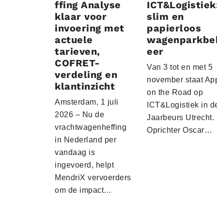
ffing Analyse
ICT&Logistiek
klaar voor
slim en
invoering met
papierloos
actuele
wagenparkbe
tarieven,
eer
COFRET-
Van 3 tot en met 5
verdeling en
november staat Ap
klantinzicht
on the Road op
Amsterdam, 1 juli
ICT&Logistiek in d
2026 – Nu de
Jaarbeurs Utrecht.
vrachtwagenheffing
Oprichter Oscar…
in Nederland per
vandaag is
ingevoerd, helpt
MendriX vervoerders
om de impact…