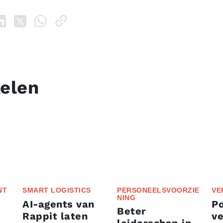
kelen
NT
SMART LOGISTICS
PERSONEELSVOORZIE
VE
NING
AI-agents van
P
Beter
Rappit laten
ve
leiderschap in