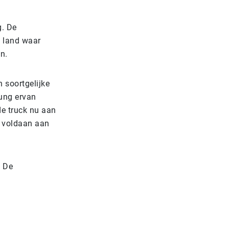
g. De
n land waar
n.
 soortgelijke
sung ervan
de truck nu aan
n voldaan aan
. De