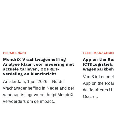
PERSBERICHT
FLEET MANAGEME
MendriX Vrachtwagenheffing
App on the Ro
Analyse klaar voor invoering met
ICT&Logistiek:
actuele tarieven, COFRET-
wagenparkbeh
verdeling en klantinzicht
Van 3 tot en me
Amsterdam, 1 juli 2026 – Nu de
App on the Road
vrachtwagenheffing in Nederland per
de Jaarbeurs Utr
vandaag is ingevoerd, helpt MendriX
Oscar…
vervoerders om de impact…