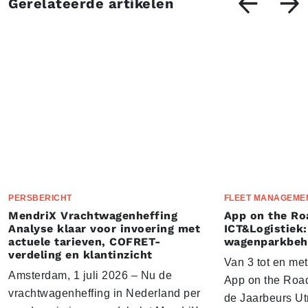
Gerelateerde artikelen
PERSBERICHT
FLEET MANAGEME
MendriX Vrachtwagenheffing
App on the Ro
Analyse klaar voor invoering met
ICT&Logistiek:
actuele tarieven, COFRET-
wagenparkbeh
verdeling en klantinzicht
Van 3 tot en me
Amsterdam, 1 juli 2026 – Nu de
App on the Road
vrachtwagenheffing in Nederland per
de Jaarbeurs Utr