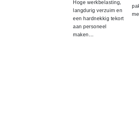
Hoge werkbelasting,
pa
langdurig verzuim en
me
een hardnekkig tekort
aan personeel
maken…