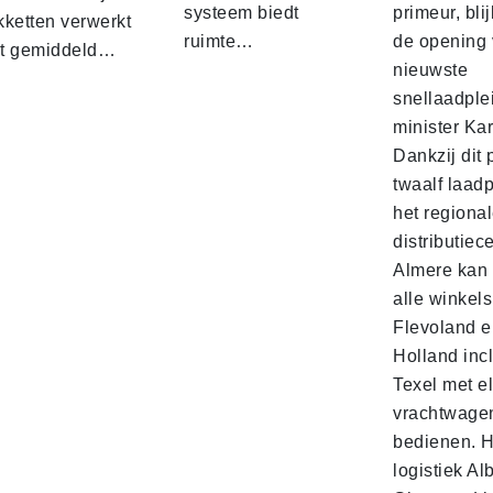
systeem biedt
primeur, blij
kketten verwerkt
ruimte…
de opening 
t gemiddeld…
nieuwste
snellaadple
minister Ka
Dankzij dit 
twaalf laadp
het regiona
distributiec
Almere kan 
alle winkels
Flevoland e
Holland incl
Texel met e
vrachtwage
bedienen. 
logistiek Al