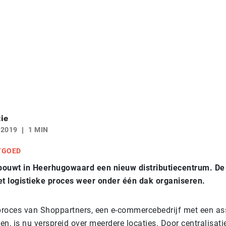
ie
 2019
1 MIN
TGOED
bouwt in Heerhugowaard een nieuw distributiecentrum. De
et logistieke proces weer onder één dak organiseren.
 proces van Shoppartners, een e-commercebedrijf met een as
n, is nu verspreid over meerdere locaties. Door centralisati