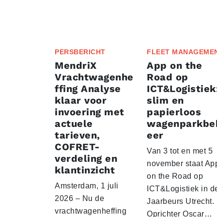
PERSBERICHT
FLEET MANAGEME
MendriX
App on the
Vrachtwagenhe
Road op
ffing Analyse
ICT&Logistiek
klaar voor
slim en
invoering met
papierloos
actuele
wagenparkbe
tarieven,
eer
COFRET-
Van 3 tot en met 5
verdeling en
november staat Ap
klantinzicht
on the Road op
Amsterdam, 1 juli
ICT&Logistiek in d
2026 – Nu de
Jaarbeurs Utrecht.
vrachtwagenheffing
Oprichter Oscar…