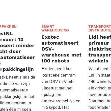
RPAKKEN
SMART
TRANSPORT
WAREHOUSING
DISTRIBUTI
ostNL
Exotec
Lidl heef
rvoert 13
automatiseert
primeur
rocent minder
DSV-
elektris
cht door
warehouse met
transpor
eautomatiseer
100 robots
winkels
e
rpakkingslijn
Exotec heeft het
Vanaf medio
logistieke centrum
Lidl in staa
stNL heeft sinds de
van DSV in Venlo
440 winkels
roductie van zijn
uitgerust met het
elektrisch t
automatiseerde
opslag- en
bevoorrade
pakkingslijn in het
orderverzamelsystee
Daarmee he
filmentcentrum in
m Skypod. Het
foodretailer
uten één miljoen