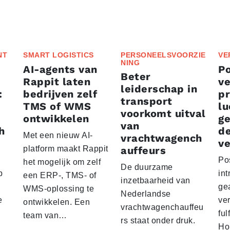
NT
SMART LOGISTICS
PERSONEELSVOORZIE
VE
NING
AI-agents van
P
Beter
Rappit laten
ve
leiderschap in
:
bedrijven zelf
p
transport
TMS of WMS
lu
voorkomt uitval
ontwikkelen
g
van
h
d
Met een nieuw AI-
vrachtwagench
ve
platform maakt Rappit
auffeurs
Po
het mogelijk om zelf
De duurzame
p
int
een ERP-, TMS- of
inzetbaarheid van
ge
WMS-oplossing te
Nederlandse
e
ver
ontwikkelen. Een
vrachtwagenchauffeu
ful
team van…
rs staat onder druk.
Ho