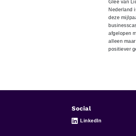
Glee van Li
Nederland is
deze mijlpa
businesscas
afgelopen 
alleen maar
positiever 
Social
LinkedIn