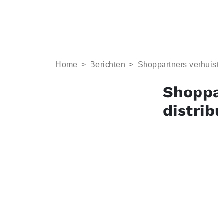
Home
>
Berichten
>
Shoppartners verhuist
Shoppa
distri