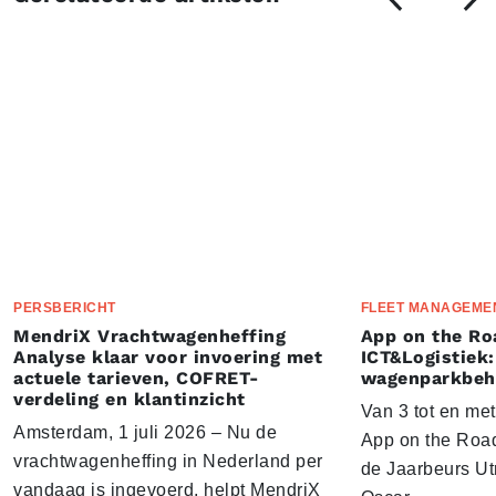
PERSBERICHT
FLEET MANAGEME
MendriX Vrachtwagenheffing
App on the Ro
Analyse klaar voor invoering met
ICT&Logistiek:
actuele tarieven, COFRET-
wagenparkbeh
verdeling en klantinzicht
Van 3 tot en me
Amsterdam, 1 juli 2026 – Nu de
App on the Road
vrachtwagenheffing in Nederland per
de Jaarbeurs Utr
vandaag is ingevoerd, helpt MendriX