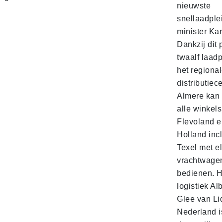
nieuwste
snellaadple
minister Ka
Dankzij dit 
twaalf laadp
het regiona
distributiec
Almere kan 
alle winkels
Flevoland e
Holland incl
Texel met e
vrachtwage
bedienen. 
logistiek Al
Glee van Li
Nederland is