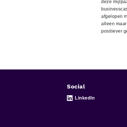
deze mijlpa
businesscas
afgelopen 
alleen maar
positiever 
Social
LinkedIn