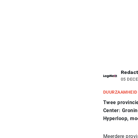
Redact
05 DEC
DUURZAAMHEID
Twee provinci
Center: Gronin
Hyperloop, moe
Meerdere provin