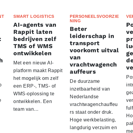
NT
SMART LOGISTICS
PERSONEELSVOORZIE
VE
NING
AI-agents van
P
Beter
Rappit laten
ve
leiderschap in
:
bedrijven zelf
p
transport
TMS of WMS
lu
voorkomt uitval
ontwikkelen
g
van
h
d
Met een nieuw AI-
vrachtwagench
ve
platform maakt Rappit
auffeurs
Po
het mogelijk om zelf
De duurzame
p
int
een ERP-, TMS- of
inzetbaarheid van
ge
WMS-oplossing te
Nederlandse
e
ver
ontwikkelen. Een
vrachtwagenchauffeu
ful
team van…
rs staat onder druk.
Ho
Hoge werkbelasting,
pa
langdurig verzuim en
me