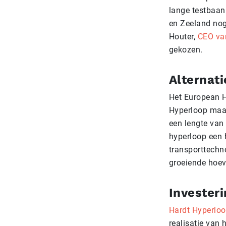
lange testbaan
en Zeeland nog 
Houter,
CEO va
gekozen.
Alternati
Het European H
Hyperloop maar
een lengte van
hyperloop een h
transporttechn
groeiende hoev
Investeri
Hardt Hyperloo
realisatie van