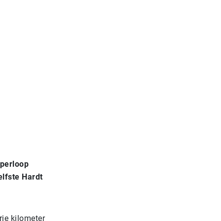
yperloop
lfste Hardt
rie kilometer