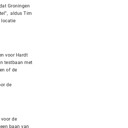
dat Groningen
tel”, aldus Tim
 locatie
en voor Hardt
en testbaan met
en of de
oor de
 voor de
p een baan van