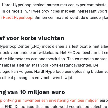
. Hardt Hyperloop besloot samen met een expertcommissie 
in de race zijn. “Twee provincies met een interessant voors
n Hardt Hyperloop
. Binnen een maand wordt de uiteindelijke
ef voor korte vluchten
yperloop Center (EHC) moet dienen als testlocatie, niet alle
 ook voor andere ontwikkelaars. Het EHC zal bestaan uit e
 drie kilometer en een onderzoekslab. Testen moeten aanton
aalbaar alternatief is voor korte-afstandsvluchten. De
ologie kan volgens Hardt Hyperloop een oplossing bieden v
eelheid passagiers en vracht wereldwijd.
ng van 10 miljoen euro
p ontving in november een investering van tien miljoen
euro
 het EHC. De transporttechnologie werd vooralsnog getest o