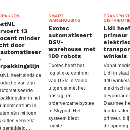
RPAKKEN
SMART
TRANSPORT
WAREHOUSING
DISTRIBUTI
ostNL
Exotec
Lidl heef
rvoert 13
automatiseert
primeur
rocent minder
DSV-
elektris
cht door
warehouse met
transpor
eautomatiseer
100 robots
winkels
e
rpakkingslijn
Exotec heeft het
Vanaf medio
logistieke centrum
Lidl in staa
stNL heeft sinds de
van DSV in Venlo
440 winkels
roductie van zijn
uitgerust met het
elektrisch t
automatiseerde
opslag- en
bevoorrade
pakkingslijn in het
orderverzamelsystee
Daarmee he
filmentcentrum in
m Skypod. Het
foodretailer
uten één miljoen
systeem biedt
primeur, blij
kketten verwerkt
ruimte…
de opening 
t gemiddeld…