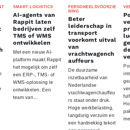
NT
SMART LOGISTICS
PERSONEELSVOORZIE
VE
NING
AI-agents van
P
Beter
Rappit laten
ve
leiderschap in
:
bedrijven zelf
p
transport
TMS of WMS
lu
voorkomt uitval
ontwikkelen
g
van
h
d
Met een nieuw AI-
vrachtwagench
ve
platform maakt Rappit
auffeurs
Po
het mogelijk om zelf
De duurzame
p
int
een ERP-, TMS- of
inzetbaarheid van
ge
WMS-oplossing te
Nederlandse
e
ver
ontwikkelen. Een
vrachtwagenchauffeu
ful
team van…
rs staat onder druk.
Ho
Hoge werkbelasting,
pa
langdurig verzuim en
me
een hardnekkig tekort