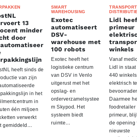
RPAKKEN
SMART
TRANSPORT
WAREHOUSING
DISTRIBUTI
ostNL
Exotec
Lidl heef
rvoert 13
automatiseert
primeur
rocent minder
DSV-
elektris
cht door
warehouse met
transpor
eautomatiseer
100 robots
winkels
e
rpakkingslijn
Exotec heeft het
Vanaf medio
logistieke centrum
Lidl in staa
stNL heeft sinds de
van DSV in Venlo
440 winkels
roductie van zijn
uitgerust met het
elektrisch t
automatiseerde
opslag- en
bevoorrade
pakkingslijn in het
orderverzamelsystee
Daarmee he
filmentcentrum in
m Skypod. Het
foodretailer
uten één miljoen
systeem biedt
primeur, blij
kketten verwerkt
ruimte…
de opening 
t gemiddeld…
nieuwste