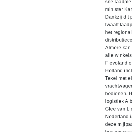
snellaadple
minister Ka
Dankzij dit 
twaalf laadp
het regiona
distributiec
Almere kan 
alle winkels
Flevoland e
Holland incl
Texel met e
vrachtwage
bedienen. 
logistiek Al
Glee van Li
Nederland is
deze mijlpa
businesscas