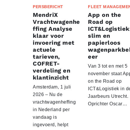
PERSBERICHT
FLEET MANAGEME
MendriX
App on the
Vrachtwagenhe
Road op
ffing Analyse
ICT&Logistiek
klaar voor
slim en
invoering met
papierloos
actuele
wagenparkbe
tarieven,
eer
COFRET-
Van 3 tot en met 5
verdeling en
november staat Ap
klantinzicht
on the Road op
Amsterdam, 1 juli
ICT&Logistiek in d
2026 – Nu de
Jaarbeurs Utrecht.
vrachtwagenheffing
Oprichter Oscar…
in Nederland per
vandaag is
ingevoerd, helpt