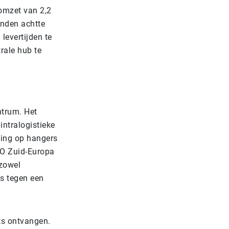
 omzet van 2,2
anden achtte
levertijden te
rale hub te
ntrum. Het
intralogistieke
ding op hangers
O Zuid-Europa
 zowel
es tegen een
ts ontvangen.