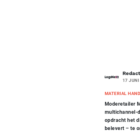
Redact
17 JUNI
MATERIAL HAN
Moderetailer M
multichannel-d
opdracht het d
belevert – te 