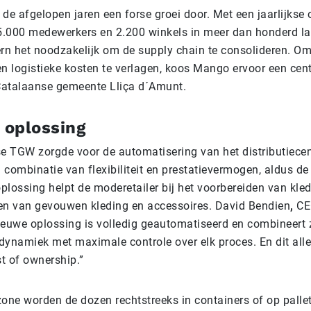
e afgelopen jaren een forse groei door. Met een jaarlijkse
15.000 medewerkers en 2.200 winkels in meer dan honderd l
n het noodzakelijk om de supply chain te consolideren. Om 
n logistieke kosten te verlagen, koos Mango ervoor een cent
Catalaanse gemeente Lliça d´Amunt.
 oplossing
se TGW zorgde voor de automatisering van het distributiece
n combinatie van flexibiliteit en prestatievermogen, aldus de 
plossing helpt de moderetailer bij het voorbereiden van kle
en van gevouwen kleding en accessoires. David Bendien
,
CE
ieuwe oplossing is volledig geautomatiseerd en combineert
ls dynamiek met maximale controle over elk proces. En dit all
t of ownership.”
zone worden de dozen rechtstreeks in containers of op palle