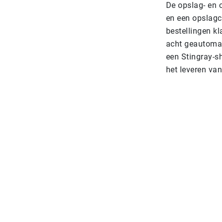
De opslag- en 
en een opslagc
bestellingen k
acht geautomat
een Stingray-s
het leveren va