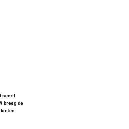
tiseerd
GW kreeg de
klanten