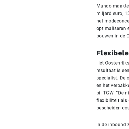
Mango maakte d
miljard euro, 
het modeconcer
optimaliseren e
bouwen in de 
Flexibele
Het Oostenrijk
resultaat is ee
specialist.
De o
en het verpakk
bij TGW: “De n
flexibiliteit a
bescheiden cos
In de inbound-