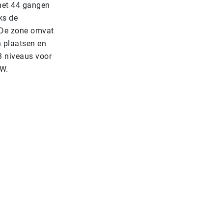
met 44 gangen
ks de
 De zone omvat
 plaatsen en
3 niveaus voor
GW.