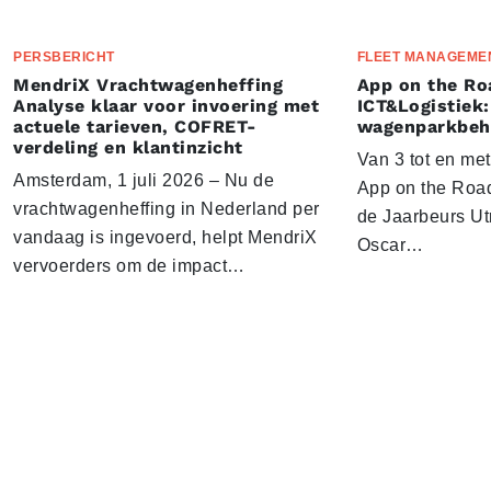
PERSBERICHT
FLEET MANAGEME
MendriX Vrachtwagenheffing
App on the Ro
Analyse klaar voor invoering met
ICT&Logistiek:
actuele tarieven, COFRET-
wagenparkbeh
verdeling en klantinzicht
Van 3 tot en me
Amsterdam, 1 juli 2026 – Nu de
App on the Road
vrachtwagenheffing in Nederland per
de Jaarbeurs Utr
vandaag is ingevoerd, helpt MendriX
Oscar…
vervoerders om de impact…