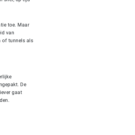
tie toe. Maar
eid van
 of tunnels als
lijke
angepakt. De
iever gaat
den.