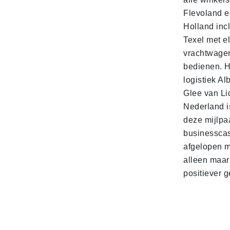
Flevoland e
Holland incl
Texel met e
vrachtwage
bedienen. 
logistiek Al
Glee van Li
Nederland is
deze mijlpa
businesscas
afgelopen 
alleen maar
positiever 