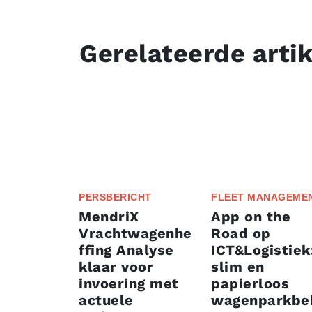
Gerelateerde arti
PERSBERICHT
FLEET MANAGEME
MendriX
App on the
Vrachtwagenhe
Road op
ffing Analyse
ICT&Logistiek
klaar voor
slim en
invoering met
papierloos
actuele
wagenparkbe