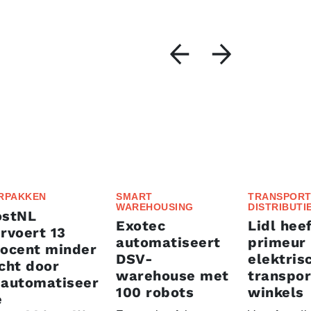
RPAKKEN
SMART
TRANSPORT
WAREHOUSING
DISTRIBUTI
ostNL
Exotec
Lidl heef
rvoert 13
automatiseert
primeur
rocent minder
DSV-
elektris
cht door
warehouse met
transpor
eautomatiseer
100 robots
winkels
e