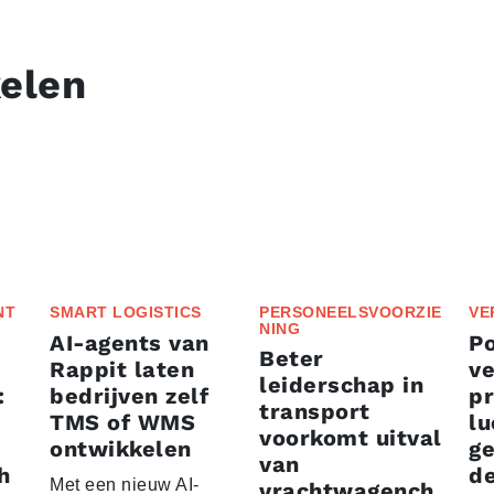
kelen
NT
SMART LOGISTICS
PERSONEELSVOORZIE
VE
NING
AI-agents van
P
Beter
Rappit laten
ve
leiderschap in
:
bedrijven zelf
p
transport
TMS of WMS
lu
voorkomt uitval
ontwikkelen
g
van
h
d
Met een nieuw AI-
vrachtwagench