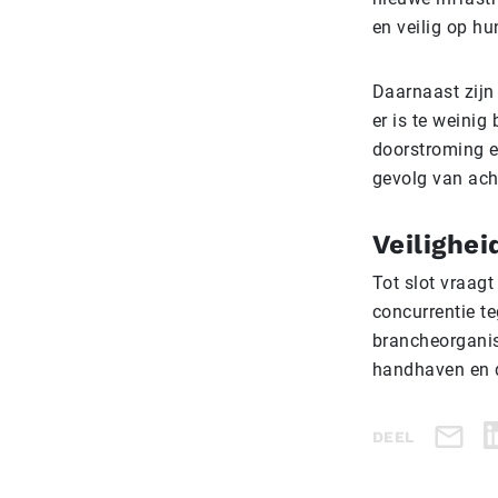
en veilig op h
Daarnaast zijn
er is te weinig
doorstroming en
gevolg van ach
Veilighei
Tot slot vraag
concurrentie t
brancheorganis
handhaven en d
DEEL