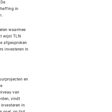
 De
heffing in
n.
delen waarmee
t wijst TLN
 de afgesproken
rs investeren in
tuurprojecten en
we
dniveau van
rden, vindt
 investeren in
 snel, op tijd