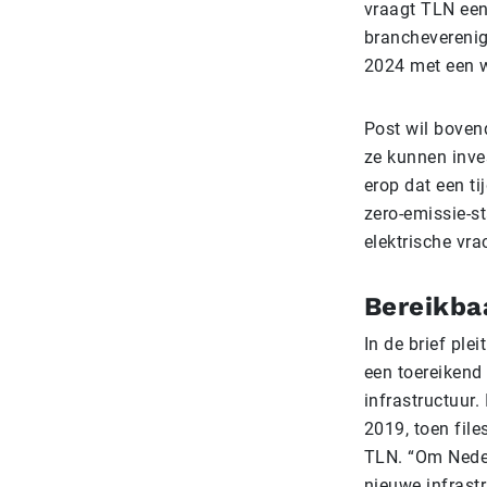
vraagt TLN een
brancheverenig
2024 met een w
Post wil boven
ze kunnen inve
erop dat een ti
zero-emissie-st
elektrische vr
Bereikba
In de brief ple
een toereikend
infrastructuur.
2019, toen file
TLN. “Om Neder
nieuwe infrast