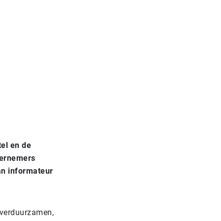
tel en de
dernemers
aan informateur
 verduurzamen,