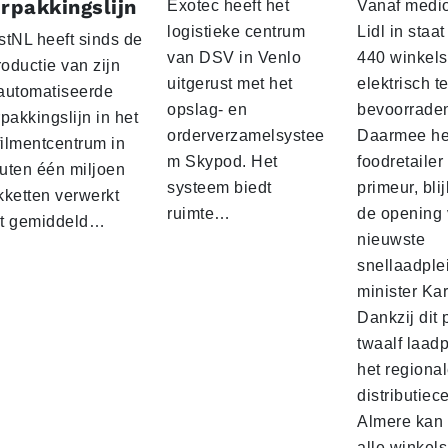
rpakkingslijn
Exotec heeft het
Vanaf medio
logistieke centrum
Lidl in staa
stNL heeft sinds de
van DSV in Venlo
440 winkels
roductie van zijn
uitgerust met het
elektrisch t
automatiseerde
opslag- en
bevoorrade
pakkingslijn in het
orderverzamelsystee
Daarmee he
filmentcentrum in
m Skypod. Het
foodretailer
uten één miljoen
systeem biedt
primeur, blij
kketten verwerkt
ruimte…
de opening 
t gemiddeld…
nieuwste
snellaadple
minister Ka
Dankzij dit 
twaalf laadp
het regiona
distributiec
Almere kan 
alle winkels