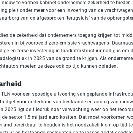
 nieuw te vormen kabinet ondernemers zekerheid te bieden.
ing pleit onder meer voor een invoering van de vrachtwagen
aarborg van de afgesproken ‘terugsluis’ van de opbrengste
dien de zekerheid dat ondernemers toegang krijgen tot mid
steren in bijvoorbeeld zero-emissie vrachtwagens. Daarnaas
jdige en forse investering in laadinfrastructuur nodig is om
adslogistiek in 2025 van de grond te krijgen. Als onderneme
achtauto’s moeten ze deze ook op tijd kunnen opladen.
arheid
it TLN voor een spoedige uitvoering van geplande infrastruc
 budget voor onderhoud van bestaande en aanleg van nieu
 In 2025 ligt de filedruk naar verwachting weer op het recor
s de sector 1,5 miljard euro kostten. Dat moet voorkomen wo
land bereikbaar te houden is het noodzakelijk om op tijd te
ructuur en bestaande knelpunten op te lossen zodat goederen