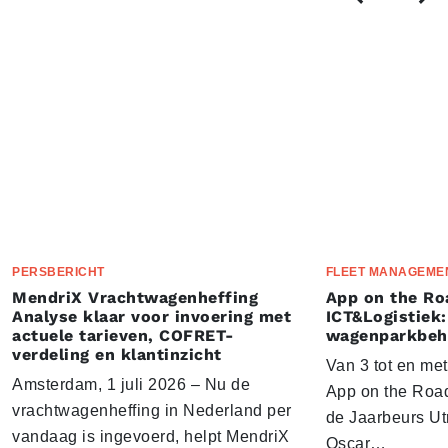
PERSBERICHT
FLEET MANAGEME
MendriX Vrachtwagenheffing
App on the Ro
Analyse klaar voor invoering met
ICT&Logistiek:
actuele tarieven, COFRET-
wagenparkbeh
verdeling en klantinzicht
Van 3 tot en me
Amsterdam, 1 juli 2026 – Nu de
App on the Road
vrachtwagenheffing in Nederland per
de Jaarbeurs Utr
vandaag is ingevoerd, helpt MendriX
Oscar…