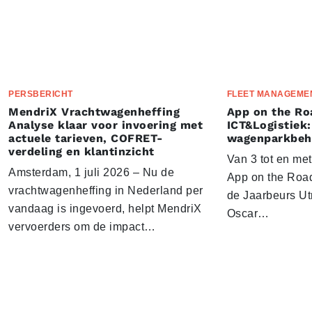
PERSBERICHT
FLEET MANAGEME
MendriX Vrachtwagenheffing
App on the Ro
Analyse klaar voor invoering met
ICT&Logistiek:
actuele tarieven, COFRET-
wagenparkbeh
verdeling en klantinzicht
Van 3 tot en me
Amsterdam, 1 juli 2026 – Nu de
App on the Road
vrachtwagenheffing in Nederland per
de Jaarbeurs Utr
vandaag is ingevoerd, helpt MendriX
Oscar…
vervoerders om de impact…