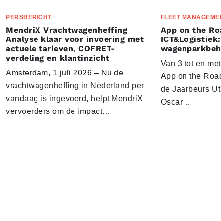
PERSBERICHT
FLEET MANAGEME
MendriX Vrachtwagenheffing
App on the Ro
Analyse klaar voor invoering met
ICT&Logistiek:
actuele tarieven, COFRET-
wagenparkbeh
verdeling en klantinzicht
Van 3 tot en me
Amsterdam, 1 juli 2026 – Nu de
App on the Road
vrachtwagenheffing in Nederland per
de Jaarbeurs Utr
vandaag is ingevoerd, helpt MendriX
Oscar…
vervoerders om de impact…