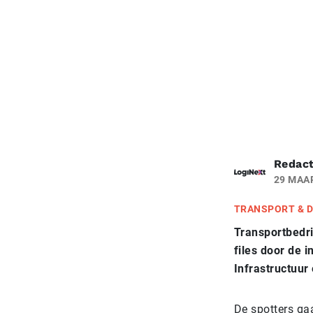
Redact
29 MAA
TRANSPORT & D
Transportbedr
files door de i
Infrastructuur
De spotters gaa