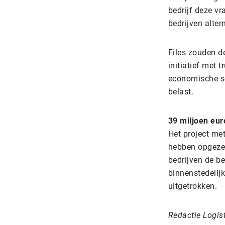
bedrijf deze v
bedrijven alter
Files zouden d
initiatief met 
economische sc
belast.
39 miljoen eur
Het project met
hebben opgezet
bedrijven de b
binnenstedelijk
uitgetrokken.
Redactie Logis