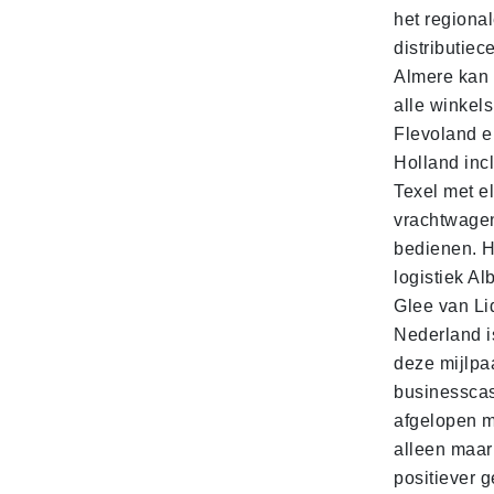
het regiona
distributiec
Almere kan 
alle winkels
Flevoland e
Holland incl
Texel met e
vrachtwage
bedienen. 
logistiek Al
Glee van Li
Nederland is
deze mijlpa
businesscas
afgelopen 
alleen maar
positiever 