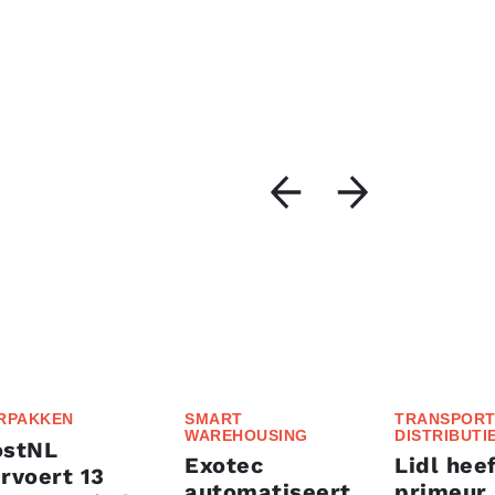
RPAKKEN
SMART
TRANSPORT
WAREHOUSING
DISTRIBUTI
ostNL
Exotec
Lidl heef
rvoert 13
automatiseert
primeur