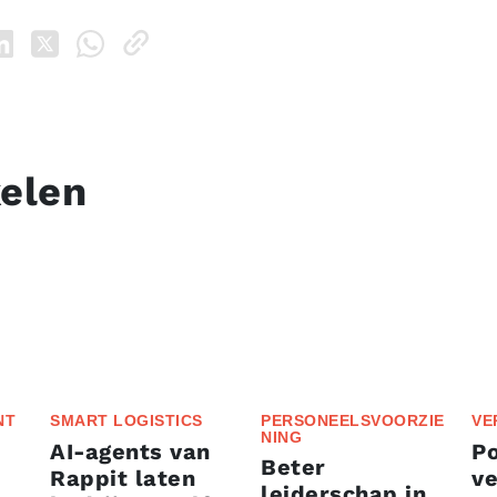
kelen
NT
SMART LOGISTICS
PERSONEELSVOORZIE
VE
NING
AI-agents van
P
Beter
Rappit laten
ve
leiderschap in