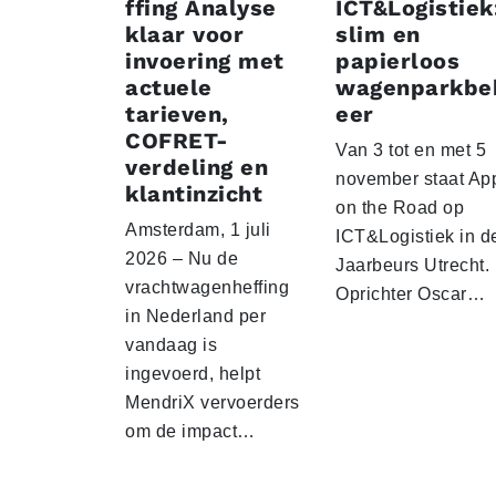
ffing Analyse
ICT&Logistiek
klaar voor
slim en
invoering met
papierloos
actuele
wagenparkbe
tarieven,
eer
COFRET-
Van 3 tot en met 5
verdeling en
november staat Ap
klantinzicht
on the Road op
Amsterdam, 1 juli
ICT&Logistiek in d
2026 – Nu de
Jaarbeurs Utrecht.
vrachtwagenheffing
Oprichter Oscar…
in Nederland per
vandaag is
ingevoerd, helpt
MendriX vervoerders
om de impact…