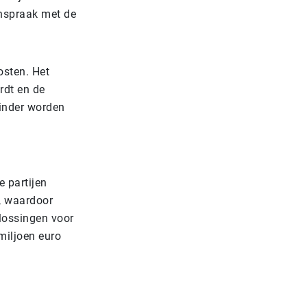
nspraak met de
osten. Het
rdt en de
inder worden
e partijen
, waardoor
plossingen voor
miljoen euro