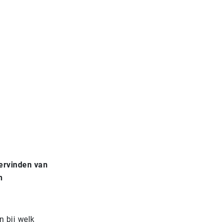
ervinden van
n
n bij welk