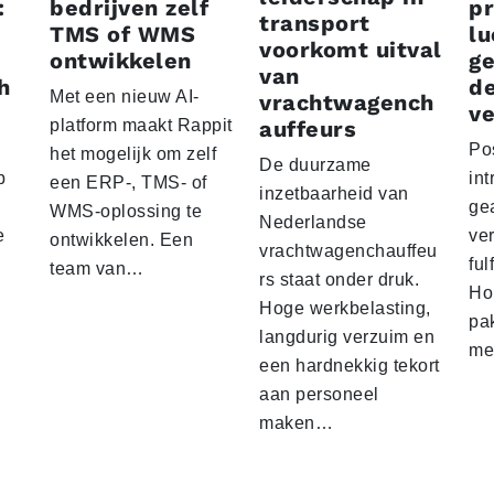
:
bedrijven zelf
p
transport
TMS of WMS
lu
voorkomt uitval
ontwikkelen
g
van
h
d
Met een nieuw AI-
vrachtwagench
ve
platform maakt Rappit
auffeurs
Po
het mogelijk om zelf
De duurzame
p
int
een ERP-, TMS- of
inzetbaarheid van
ge
WMS-oplossing te
Nederlandse
e
ver
ontwikkelen. Een
vrachtwagenchauffeu
ful
team van…
rs staat onder druk.
Ho
Hoge werkbelasting,
pa
langdurig verzuim en
me
een hardnekkig tekort
aan personeel
maken…