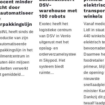
rocent minder
DSV-
elektris
cht door
warehouse met
transpor
eautomatiseer
100 robots
winkels
e
rpakkingslijn
Exotec heeft het
Vanaf medio
logistieke centrum
Lidl in staa
stNL heeft sinds de
van DSV in Venlo
440 winkels
roductie van zijn
uitgerust met het
elektrisch t
automatiseerde
opslag- en
bevoorrade
pakkingslijn in het
orderverzamelsystee
Daarmee he
filmentcentrum in
m Skypod. Het
foodretailer
uten één miljoen
systeem biedt
primeur, blij
kketten verwerkt
ruimte…
de opening 
t gemiddeld…
nieuwste
snellaadple
minister Ka
Dankzij dit 
twaalf laadp