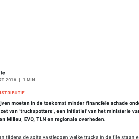
ie
RT 2016
1 MIN
ISTRIBUTIE
ijven moeten in de toekomst minder financiële schade ond
nzet van ‘truckspotters’, een initiatief van het ministerie va
 en Milieu, EVO, TLN en regionale overheden
.
n tijdens de spits vastleggen welke trucks in de file staan e