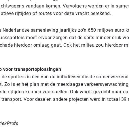
rachtwagens vandaan komen. Vervolgens worden er in same
natieve rijtijden of routes voor deze vracht berekend.
e Nederlandse samenleving jaarlijks zo’n 650 miljoen euro k
truckspotters moet ervoor zorgen dat de spits minder druk wo
hade hierdoor omlaag gaat. Ook het milieu zou hierdoor m
o voor transportoplossingen
 de spotters is één van de initiatieven die de samenwerkend
. Zo is er het plan met de meerdaagse verkeersverwachting
este rijtijden kunnen voorspellen. Ook wordt gezocht naar o
 transport. Voor deze en andere projecten werd in totaal 39 
tiekProfs