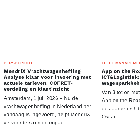
PERSBERICHT
FLEET MANAGEME
MendriX Vrachtwagenheffing
App on the Ro
Analyse klaar voor invoering met
ICT&Logistiek:
actuele tarieven, COFRET-
wagenparkbeh
verdeling en klantinzicht
Van 3 tot en me
Amsterdam, 1 juli 2026 – Nu de
App on the Road
vrachtwagenheffing in Nederland per
de Jaarbeurs Utr
vandaag is ingevoerd, helpt MendriX
Oscar…
vervoerders om de impact…