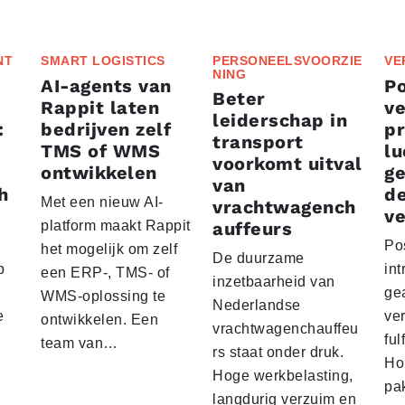
NT
SMART LOGISTICS
PERSONEELSVOORZIE
VE
NING
AI-agents van
P
Beter
Rappit laten
ve
leiderschap in
:
bedrijven zelf
p
transport
TMS of WMS
lu
voorkomt uitval
ontwikkelen
g
van
h
d
Met een nieuw AI-
vrachtwagench
ve
platform maakt Rappit
auffeurs
Po
het mogelijk om zelf
De duurzame
p
int
een ERP-, TMS- of
inzetbaarheid van
ge
WMS-oplossing te
Nederlandse
e
ver
ontwikkelen. Een
vrachtwagenchauffeu
ful
team van…
rs staat onder druk.
Ho
Hoge werkbelasting,
pa
langdurig verzuim en