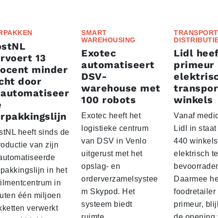
RPAKKEN
SMART
TRANSPORT
WAREHOUSING
DISTRIBUTI
ostNL
Exotec
Lidl heef
rvoert 13
automatiseert
primeur
rocent minder
DSV-
elektris
cht door
warehouse met
transpor
eautomatiseer
100 robots
winkels
e
rpakkingslijn
Exotec heeft het
Vanaf medio
logistieke centrum
Lidl in staa
stNL heeft sinds de
van DSV in Venlo
440 winkels
roductie van zijn
uitgerust met het
elektrisch t
automatiseerde
opslag- en
bevoorrade
pakkingslijn in het
orderverzamelsystee
Daarmee he
filmentcentrum in
m Skypod. Het
foodretailer
uten één miljoen
systeem biedt
primeur, blij
kketten verwerkt
ruimte…
de opening 