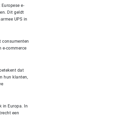
 Europese e-
n. Dit geldt
waarmee UPS in
at consumenten
in e-commerce
betekent dat
n hun klanten,
ve
k in Europa. In
trecht een