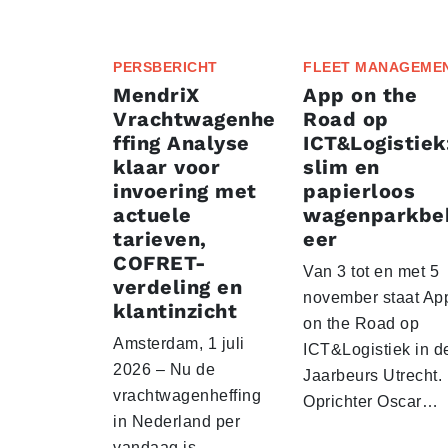
PERSBERICHT
FLEET MANAGEME
MendriX
App on the
Vrachtwagenhe
Road op
ffing Analyse
ICT&Logistiek
klaar voor
slim en
invoering met
papierloos
actuele
wagenparkbe
tarieven,
eer
COFRET-
Van 3 tot en met 5
verdeling en
november staat Ap
klantinzicht
on the Road op
Amsterdam, 1 juli
ICT&Logistiek in d
2026 – Nu de
Jaarbeurs Utrecht.
vrachtwagenheffing
Oprichter Oscar…
in Nederland per
vandaag is