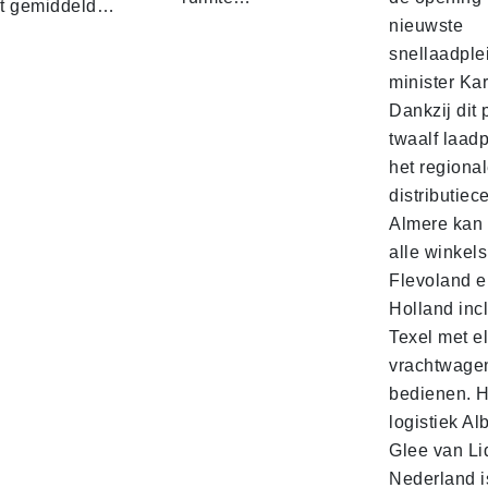
t gemiddeld…
nieuwste
snellaadple
minister Ka
Dankzij dit 
twaalf laadp
het regiona
distributiec
Almere kan 
alle winkels
Flevoland e
Holland incl
Texel met e
vrachtwage
bedienen. 
logistiek Al
Glee van Li
Nederland is