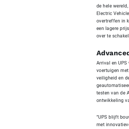
de hele wereld
Electric Vehic
overtreffen in 
een lagere prij
over te schake
Advanced
Arrival en UPS
voertuigen met
veiligheid en d
geautomatiseer
testen van de 
ontwikkeling v
“UPS blijft bo
met innovatiev