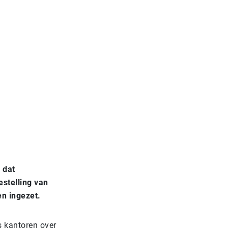
 dat
estelling van
en ingezet.
s kantoren over