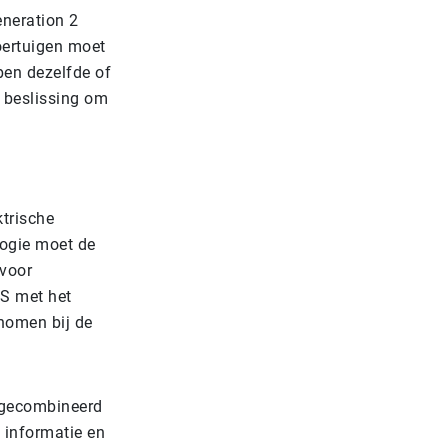
eneration 2
oertuigen moet
bben dezelfde of
e beslissing om
trische
ogie moet de
 voor
PS met het
nomen bij de
n gecombineerd
 informatie en