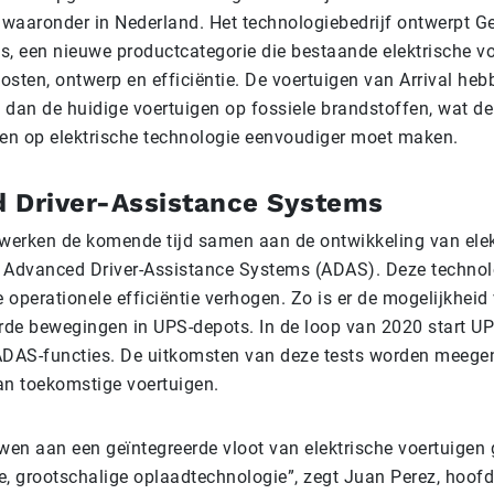
, waaronder in Nederland. Het technologiebedrijf ontwerpt G
les, een nieuwe productcategorie die bestaande elektrische v
kosten, ontwerp en efficiëntie. De voertuigen van Arrival he
s dan de huidige voertuigen op fossiele brandstoffen, wat d
len op elektrische technologie eenvoudiger moet maken.
 Driver-Assistance Systems
 werken de komende tijd samen aan de ontwikkeling van elek
 Advanced Driver-Assistance Systems (ADAS). Deze technol
e operationele efficiëntie verhogen. Zo is er de mogelijkheid
de bewegingen in UPS-depots. In de loop van 2020 start U
ADAS-functies. De uitkomsten van deze tests worden meege
an toekomstige voertuigen.
uwen aan een geïntegreerde vloot van elektrische voertuige
e, grootschalige oplaadtechnologie”, zegt Juan Perez, hoofd