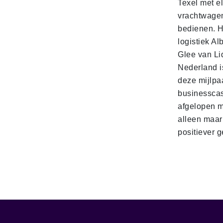
Texel met e
vrachtwage
bedienen. 
logistiek Al
Glee van Li
Nederland is
deze mijlpa
businesscas
afgelopen 
alleen maar
positiever 