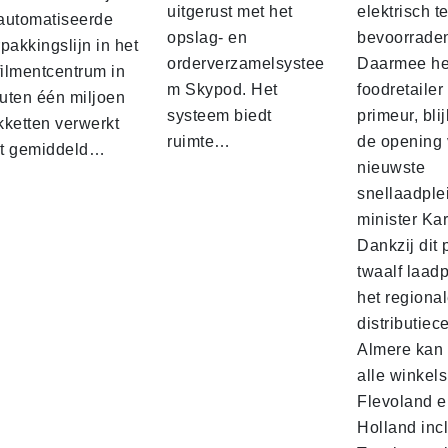
uitgerust met het
elektrisch t
automatiseerde
opslag- en
bevoorrade
pakkingslijn in het
orderverzamelsystee
Daarmee he
filmentcentrum in
m Skypod. Het
foodretailer
uten één miljoen
systeem biedt
primeur, blij
kketten verwerkt
ruimte…
de opening 
t gemiddeld…
nieuwste
snellaadple
minister Ka
Dankzij dit 
twaalf laadp
het regiona
distributiec
Almere kan 
alle winkels
Flevoland e
Holland incl