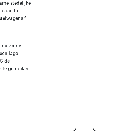
ame stedelijke
en aan het
estelwagens.”
, duurzame
 een lage
PS de
s te gebruiken