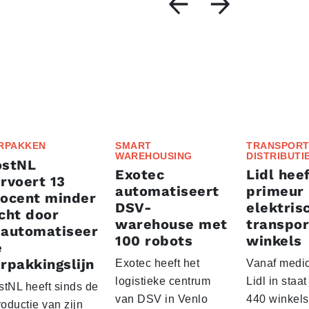
RPAKKEN
SMART
TRANSPORT
WAREHOUSING
DISTRIBUTI
ostNL
Exotec
Lidl heef
rvoert 13
automatiseert
primeur
rocent minder
DSV-
elektris
cht door
warehouse met
transpor
eautomatiseer
100 robots
winkels
e
rpakkingslijn
Exotec heeft het
Vanaf medio
logistieke centrum
Lidl in staa
stNL heeft sinds de
van DSV in Venlo
440 winkels
roductie van zijn