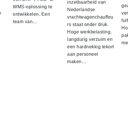
inzetbaarheid van
ge
WMS-oplossing te
Nederlandse
e
ver
ontwikkelen. Een
vrachtwagenchauffeu
ful
team van…
rs staat onder druk.
Ho
Hoge werkbelasting,
pa
langdurig verzuim en
me
een hardnekkig tekort
aan personeel
maken…