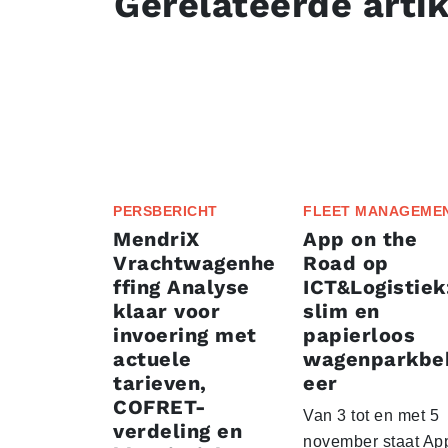
Gerelateerde arti
PERSBERICHT
FLEET MANAGEME
MendriX
App on the
Vrachtwagenhe
Road op
ffing Analyse
ICT&Logistiek
klaar voor
slim en
invoering met
papierloos
actuele
wagenparkbe
tarieven,
eer
COFRET-
Van 3 tot en met 5
verdeling en
november staat Ap