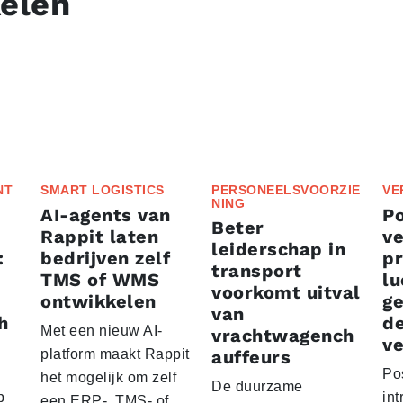
kelen
NT
SMART LOGISTICS
PERSONEELSVOORZIE
VE
NING
AI-agents van
P
Beter
Rappit laten
ve
leiderschap in
:
bedrijven zelf
p
transport
TMS of WMS
lu
voorkomt uitval
ontwikkelen
g
van
h
d
Met een nieuw AI-
vrachtwagench
ve
platform maakt Rappit
auffeurs
Po
het mogelijk om zelf
De duurzame
p
int
een ERP-, TMS- of