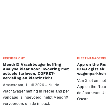
PERSBERICHT
FLEET MANAGEME
MendriX Vrachtwagenheffing
App on the Ro
Analyse klaar voor invoering met
ICT&Logistiek:
actuele tarieven, COFRET-
wagenparkbeh
verdeling en klantinzicht
Van 3 tot en me
Amsterdam, 1 juli 2026 – Nu de
App on the Road
vrachtwagenheffing in Nederland per
de Jaarbeurs Utr
vandaag is ingevoerd, helpt MendriX
Oscar…
vervoerders om de impact…