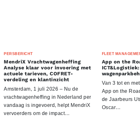
PERSBERICHT
FLEET MANAGEME
MendriX Vrachtwagenheffing
App on the Ro
Analyse klaar voor invoering met
ICT&Logistiek:
actuele tarieven, COFRET-
wagenparkbeh
verdeling en klantinzicht
Van 3 tot en me
Amsterdam, 1 juli 2026 – Nu de
App on the Road
vrachtwagenheffing in Nederland per
de Jaarbeurs Utr
vandaag is ingevoerd, helpt MendriX
Oscar…
vervoerders om de impact…