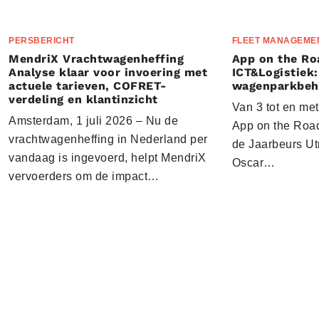
PERSBERICHT
FLEET MANAGEME
MendriX Vrachtwagenheffing
App on the Ro
Analyse klaar voor invoering met
ICT&Logistiek:
actuele tarieven, COFRET-
wagenparkbeh
verdeling en klantinzicht
Van 3 tot en me
Amsterdam, 1 juli 2026 – Nu de
App on the Road
vrachtwagenheffing in Nederland per
de Jaarbeurs Utr
vandaag is ingevoerd, helpt MendriX
Oscar…
vervoerders om de impact…