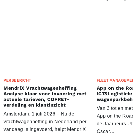
PERSBERICHT
FLEET MANAGEME
MendriX Vrachtwagenheffing
App on the Ro
Analyse klaar voor invoering met
ICT&Logistiek:
actuele tarieven, COFRET-
wagenparkbeh
verdeling en klantinzicht
Van 3 tot en me
Amsterdam, 1 juli 2026 – Nu de
App on the Road
vrachtwagenheffing in Nederland per
de Jaarbeurs Utr
vandaag is ingevoerd, helpt MendriX
Oscar…