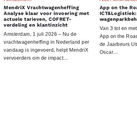
MendriX Vrachtwagenheffing
App on the Ro
Analyse klaar voor invoering met
ICT&Logistiek:
actuele tarieven, COFRET-
wagenparkbeh
verdeling en klantinzicht
Van 3 tot en me
Amsterdam, 1 juli 2026 – Nu de
App on the Road
vrachtwagenheffing in Nederland per
de Jaarbeurs Utr
vandaag is ingevoerd, helpt MendriX
Oscar…
vervoerders om de impact…