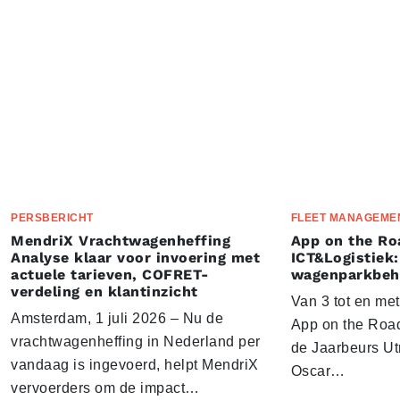
PERSBERICHT
FLEET MANAGEME
MendriX Vrachtwagenheffing
App on the Ro
Analyse klaar voor invoering met
ICT&Logistiek:
actuele tarieven, COFRET-
wagenparkbeh
verdeling en klantinzicht
Van 3 tot en me
Amsterdam, 1 juli 2026 – Nu de
App on the Road
vrachtwagenheffing in Nederland per
de Jaarbeurs Utr
vandaag is ingevoerd, helpt MendriX
Oscar…
vervoerders om de impact…