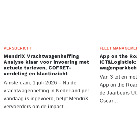
PERSBERICHT
FLEET MANAGEME
MendriX Vrachtwagenheffing
App on the Ro
Analyse klaar voor invoering met
ICT&Logistiek:
actuele tarieven, COFRET-
wagenparkbeh
verdeling en klantinzicht
Van 3 tot en me
Amsterdam, 1 juli 2026 – Nu de
App on the Road
vrachtwagenheffing in Nederland per
de Jaarbeurs Utr
vandaag is ingevoerd, helpt MendriX
Oscar…
vervoerders om de impact…