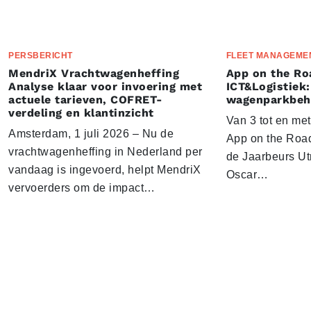
PERSBERICHT
FLEET MANAGEME
MendriX Vrachtwagenheffing
App on the Ro
Analyse klaar voor invoering met
ICT&Logistiek:
actuele tarieven, COFRET-
wagenparkbeh
verdeling en klantinzicht
Van 3 tot en me
Amsterdam, 1 juli 2026 – Nu de
App on the Road
vrachtwagenheffing in Nederland per
de Jaarbeurs Utr
vandaag is ingevoerd, helpt MendriX
Oscar…
vervoerders om de impact…