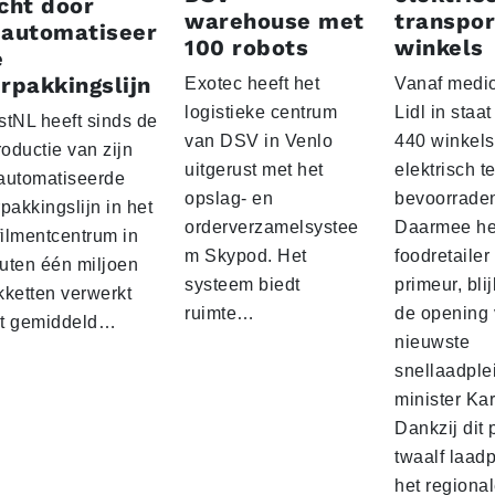
cht door
warehouse met
transpor
eautomatiseer
100 robots
winkels
e
rpakkingslijn
Exotec heeft het
Vanaf medio
logistieke centrum
Lidl in staa
stNL heeft sinds de
van DSV in Venlo
440 winkels
roductie van zijn
uitgerust met het
elektrisch t
automatiseerde
opslag- en
bevoorrade
pakkingslijn in het
orderverzamelsystee
Daarmee he
filmentcentrum in
m Skypod. Het
foodretailer
uten één miljoen
systeem biedt
primeur, blij
kketten verwerkt
ruimte…
de opening 
t gemiddeld…
nieuwste
snellaadple
minister Ka
Dankzij dit 
twaalf laadp
het regiona