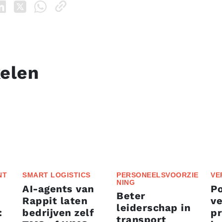
kelen
NT
SMART LOGISTICS
PERSONEELSVOORZIE
VE
NING
AI-agents van
P
Beter
Rappit laten
ve
leiderschap in
:
bedrijven zelf
p
transport