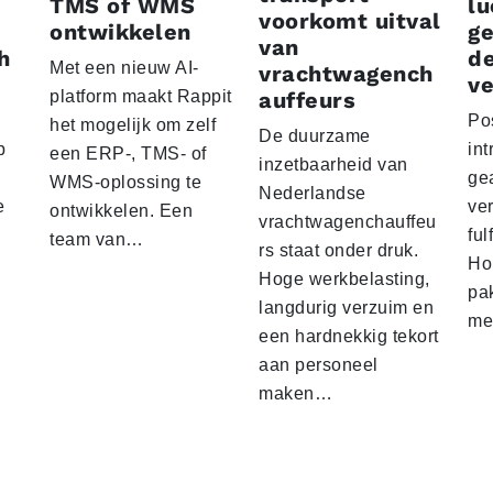
TMS of WMS
lu
voorkomt uitval
ontwikkelen
g
van
h
d
Met een nieuw AI-
vrachtwagench
ve
platform maakt Rappit
auffeurs
Po
het mogelijk om zelf
De duurzame
p
int
een ERP-, TMS- of
inzetbaarheid van
ge
WMS-oplossing te
Nederlandse
e
ver
ontwikkelen. Een
vrachtwagenchauffeu
ful
team van…
rs staat onder druk.
Ho
Hoge werkbelasting,
pa
langdurig verzuim en
me
een hardnekkig tekort
aan personeel
maken…