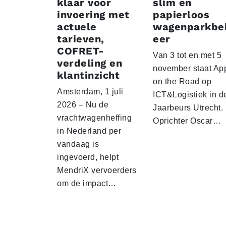
klaar voor
slim en
invoering met
papierloos
actuele
wagenparkbe
tarieven,
eer
COFRET-
Van 3 tot en met 5
verdeling en
november staat Ap
klantinzicht
on the Road op
Amsterdam, 1 juli
ICT&Logistiek in d
2026 – Nu de
Jaarbeurs Utrecht.
vrachtwagenheffing
Oprichter Oscar…
in Nederland per
vandaag is
ingevoerd, helpt
MendriX vervoerders
om de impact…