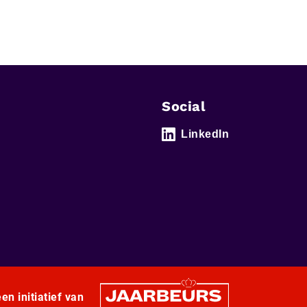
Social
LinkedIn
en initiatief van