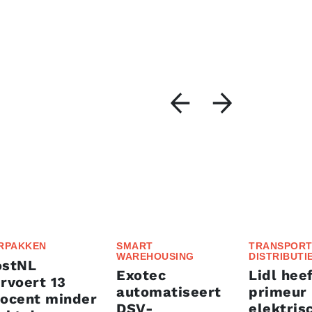
RPAKKEN
SMART
TRANSPORT
WAREHOUSING
DISTRIBUTI
ostNL
Exotec
Lidl heef
rvoert 13
automatiseert
primeur
rocent minder
DSV-
elektris