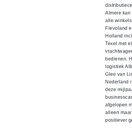
distributiec
Almere kan 
alle winkels
Flevoland e
Holland incl
Texel met e
vrachtwage
bedienen. 
logistiek Al
Glee van Li
Nederland is
deze mijlpa
businesscas
afgelopen 
alleen maar
positiever 