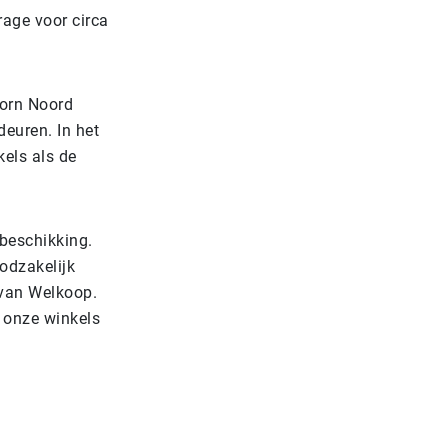
rage voor circa
oorn Noord
deuren. In het
els als de
 beschikking.
oodzakelijk
 van Welkoop.
 onze winkels