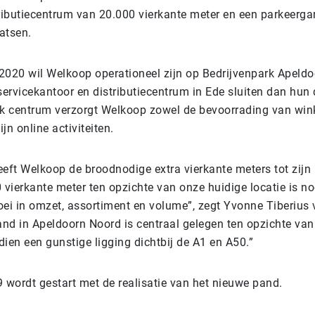
tributiecentrum van 20.000 vierkante meter en een parkeerga
aatsen.
2020 wil Welkoop operationeel zijn op Bedrijvenpark Apeld
servicekantoor en distributiecentrum in Ede sluiten dan hun 
ek centrum verzorgt Welkoop zowel de bevoorrading van wink
ijn online activiteiten.
eeft Welkoop de broodnodige extra vierkante meters tot zijn
 vierkante meter ten opzichte van onze huidige locatie is n
oei in omzet, assortiment en volume”, zegt Yvonne Tiberius
nd in Apeldoorn Noord is centraal gelegen ten opzichte van
dien een gunstige ligging dichtbij de A1 en A50.”
9 wordt gestart met de realisatie van het nieuwe pand.