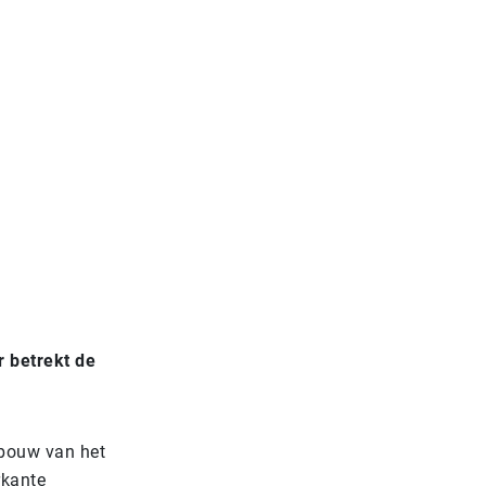
r betrekt de
 bouw van het
rkante