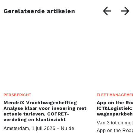
Gerelateerde artikelen
PERSBERICHT
FLEET MANAGEME
MendriX Vrachtwagenheffing
App on the Ro
Analyse klaar voor invoering met
ICT&Logistiek:
actuele tarieven, COFRET-
wagenparkbeh
verdeling en klantinzicht
Van 3 tot en me
Amsterdam, 1 juli 2026 – Nu de
App on the Road