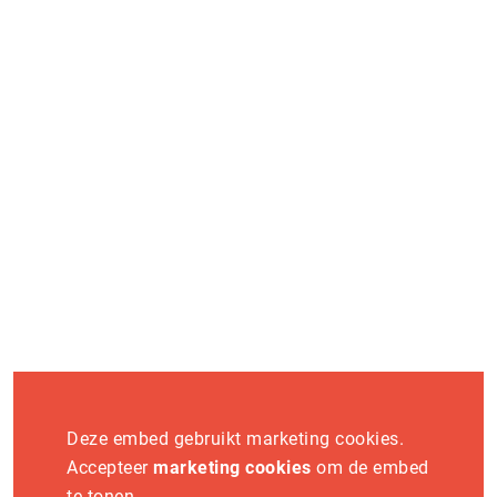
op en ontdek hoe jij onderdeel wordt van dit platform.
Word exposant
Vaknieuws
Deze embed gebruikt marketing cookies.
Accepteer
marketing cookies
om de embed
te tonen.