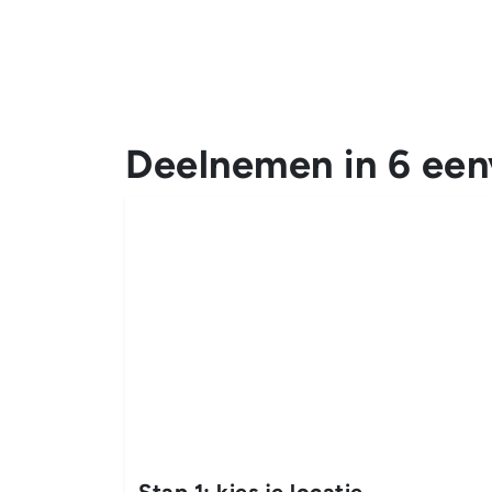
Neem contact op
Deelnemen in 6 ee
Stap 1: kies je locatie