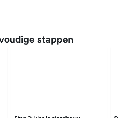
nvoudige stappen
Stap 2: kies je standbouw
S