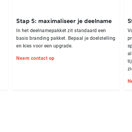
Stap 5: maxi­ma­li­seer je deelname
S
In het deel­na­me­pak­ket zit standaard een
Vo
basis branding pakket. Bepaal je doel­stel­lin­g
pr
en kies voor een upgrade.
s
al
Neem contact op
ti
z
N