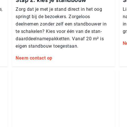
e,
Zorg dat je met je stand direct in het oog
Li
springt bij de bezoekers. Zorgeloos
n
deelnemen zonder zelf een standbouwer in
in
te schakelen? Kies voor één van de stan­
g
daard­deel­na­me­pak­ket­ten. Vanaf 20 m² is
N
eigen standbouw toegestaan.
Neem contact op