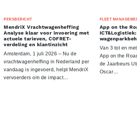
PERSBERICHT
FLEET MANAGEME
MendriX Vrachtwagenheffing
App on the Ro
Analyse klaar voor invoering met
ICT&Logistiek:
actuele tarieven, COFRET-
wagenparkbeh
verdeling en klantinzicht
Van 3 tot en me
Amsterdam, 1 juli 2026 – Nu de
App on the Road
vrachtwagenheffing in Nederland per
de Jaarbeurs Utr
vandaag is ingevoerd, helpt MendriX
Oscar…
vervoerders om de impact…