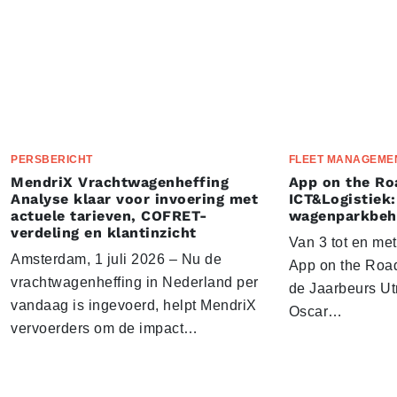
PERSBERICHT
FLEET MANAGEME
MendriX Vrachtwagenheffing
App on the Ro
Analyse klaar voor invoering met
ICT&Logistiek:
actuele tarieven, COFRET-
wagenparkbeh
verdeling en klantinzicht
Van 3 tot en me
Amsterdam, 1 juli 2026 – Nu de
App on the Road
vrachtwagenheffing in Nederland per
de Jaarbeurs Utr
vandaag is ingevoerd, helpt MendriX
Oscar…
vervoerders om de impact…