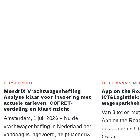
PERSBERICHT
FLEET MANAGEME
MendriX Vrachtwagenheffing
App on the Ro
Analyse klaar voor invoering met
ICT&Logistiek:
actuele tarieven, COFRET-
wagenparkbeh
verdeling en klantinzicht
Van 3 tot en me
Amsterdam, 1 juli 2026 – Nu de
App on the Road
vrachtwagenheffing in Nederland per
de Jaarbeurs Utr
vandaag is ingevoerd, helpt MendriX
Oscar…