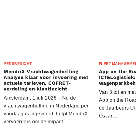
PERSBERICHT
FLEET MANAGEME
MendriX Vrachtwagenheffing
App on the Ro
Analyse klaar voor invoering met
ICT&Logistiek:
actuele tarieven, COFRET-
wagenparkbeh
verdeling en klantinzicht
Van 3 tot en me
Amsterdam, 1 juli 2026 – Nu de
App on the Road
vrachtwagenheffing in Nederland per
de Jaarbeurs Utr
vandaag is ingevoerd, helpt MendriX
Oscar…
vervoerders om de impact…