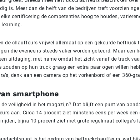
eur groeit. Steeds meer heftruckchauffeurs beschikken over 
eldig is. Meer dan de helft van de bedrijven treft voorziening
n elke certificering de competenties hoog te houden, variëren
-learning.
en de chauffeurs vrijwel allemaal op een gekeurde heftruck 
ngen die eveneens steeds vaker worden gekeurd. Maar een h
 een uitdaging, met name omdat het zicht vanaf de truck vaa
s zouden op hun truck graag een extra paar ogen willen heb
ra’s, denk aan een camera op het vorkenbord of een 360-g
van smartphone
 de veiligheid in het magazijn? Dat blijft een punt van aand
eurs aan. Circa 14 procent ziet minstens eens per week een 
nrijden, bijna 10 procent ziet met grote regelmaat collega’s l
andachtspunt is het gedrag van heftruckchauffeurs, wat bijv