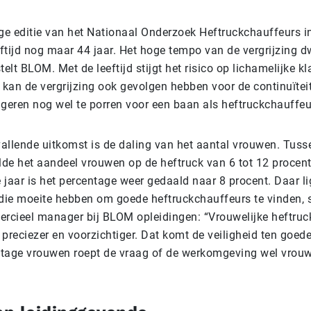
ige editie van het Nationaal Onderzoek Heftruckchauffeurs 
ftijd nog maar 44 jaar. Het hoge tempo van de vergrijzing d
telt BLOM. Met de leeftijd stijgt het risico op lichamelijke k
 kan de vergrijzing ook gevolgen hebben voor de continuïtei
ongeren nog wel te porren voor een baan als heftruckchauffe
allende uitkomst is de daling van het aantal vrouwen. Tus
de het aandeel vrouwen op de heftruck van 6 tot 12 procent
 jaar is het percentage weer gedaald naar 8 procent. Daar l
 die moeite hebben om goede heftruckchauffeurs te vinden, 
ercieel manager bij BLOM opleidingen: “Vrouwelijke heftru
preciezer en voorzichtiger. Dat komt de veiligheid ten goed
tage vrouwen roept de vraag of de werkomgeving wel vrouwv