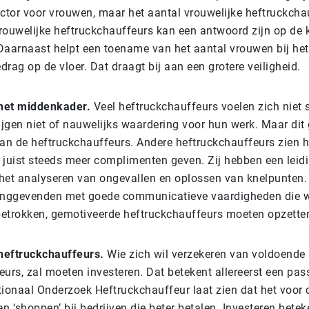
ector voor vrouwen, maar het aantal vrouwelijke heftruckcha
rouwelijke heftruckchauffeurs kan een antwoord zijn op de 
Daarnaast helpt een toename van het aantal vrouwen bij h
rag op de vloer. Dat draagt bij aan een grotere veiligheid.
 het middenkader.
Veel heftruckchauffeurs voelen zich niet 
jgen niet of nauwelijks waardering voor hun werk. Maar dit 
van de heftruckchauffeurs. Andere heftruckchauffeurs zien 
 juist steeds meer complimenten geven. Zij hebben een leid
 het analyseren van ongevallen en oplossen van knelpunten. 
dinggevenden met goede communicatieve vaardigheden die w
etrokken, gemotiveerde heftruckchauffeurs moeten opzette
 heftruckchauffeurs.
Wie zich wil verzekeren van voldoende
urs, zal moeten investeren. Dat betekent allereerst een pas
tionaal Onderzoek Heftruckchauffeur laat zien dat het voor
n ‘shoppen’ bij bedrijven die beter betalen. Investeren betek