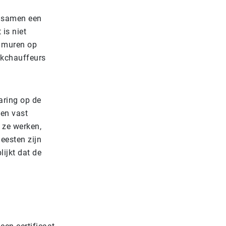
n samen een
is niet
e muren op
ckchauffeurs
aring op de
een vast
r ze werken,
eesten zijn
ijkt dat de