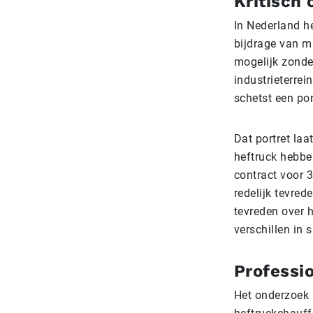
Kritisch 
In Nederland h
bijdrage van m
mogelijk zonde
industrieterre
schetst een por
Dat portret laa
heftruck hebbe
contract voor 3
redelijk tevre
tevreden over 
verschillen in s
Professio
Het onderzoek l