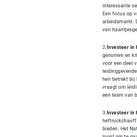
interessante s
Een focus op v
arbeidsmarkt. 
van haantjesged
2.
Investeer in
genomen en kri
voor een deel 
leidinggevende
hen betrekt bij
vraagt om lei
een team van b
3.
Investeer in
heftruckchauffe
bieden. Het Na
loont om te gaa