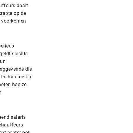
uffeurs daalt.
krapte op de
et voorkomen
serieus
geldt slechts
hun
inggevende die
De huidige tijd
eten hoe ze
n.
send salaris
 chauffeurs
ent echter ook