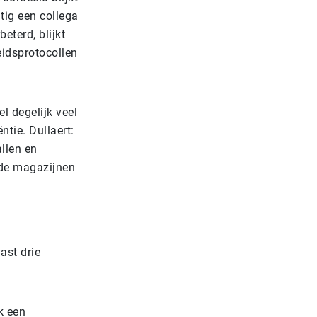
tig een collega
eterd, blijkt
heidsprotocollen
l degelijk veel
ntie. Dullaert:
llen en
 de magazijnen
ast drie
k een