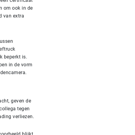
een certificaat
en om ook in de
d van extra
tussen
eftruck
k beperkt is.
ben in de vorm
radencamera.
acht, geven de
collega tegen
ading verliezen.
oorbeeld blijkt