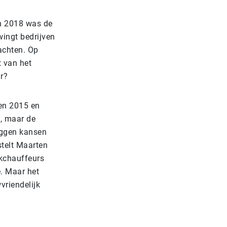
in 2018 was de
wingt bedrijven
lachten. Op
t van het
ur?
sen 2015 en
, maar de
iggen kansen
stelt Maarten
ckchauffeurs
e. Maar het
riendelijk