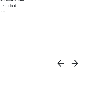
teken in de
che