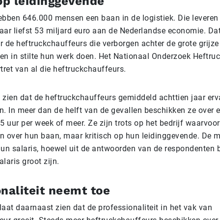
op leidinggevende
ebben 646.000 mensen een baan in de logistiek. Die levere
aar liefst 53 miljard euro aan de Nederlandse economie. Dat 
r de heftruckchauffeurs die verborgen achter de grote grijz
inen in stilte hun werk doen. Het Nationaal Onderzoek Heftru
tret van al die heftruckchauffeurs.
t zien dat de heftruckchauffeurs gemiddeld achttien jaar erv
n. In meer dan de helft van de gevallen beschikken ze over 
5 uur per week of meer. Ze zijn trots op het bedrijf waarvoo
den over hun baan, maar kritisch op hun leidinggevende. De m
hun salaris, hoewel uit de antwoorden van de respondenten bl
alaris groot zijn.
naliteit neemt toe
aat daarnaast zien dat de professionaliteit in het vak van