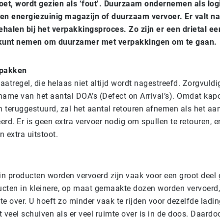
t, wordt gezien als ‘fout’. Duurzaam ondernemen als logi
 een energiezuinig magazijn of duurzaam vervoer. Er valt n
behalen bij het verpakkingsproces. Zo zijn er een drietal e
 kunt nemen om duurzamer met verpakkingen om te gaan.
rpakken
atregel, die helaas niet altijd wordt nagestreefd. Zorgvuld
afname van het aantal DOA’s (Defect on Arrival’s). Omdat kap
 teruggestuurd, zal het aantal retouren afnemen als het aa
rd. Er is geen extra vervoer nodig om spullen te retouren, en
 extra uitstoot.
n producten worden vervoerd zijn vaak voor een groot deel
ucten in kleinere, op maat gemaakte dozen worden vervoerd, b
e over. U hoeft zo minder vaak te rijden voor dezelfde ladin
 veel schuiven als er veel ruimte over is in de doos. Daardo