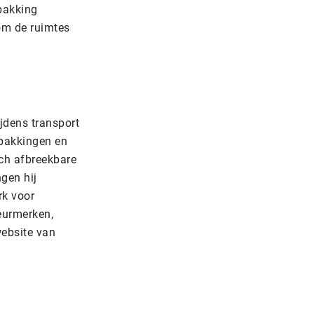
pakking
om de ruimtes
jdens transport
pakkingen en
ch afbreekbare
gen hij
rk voor
eurmerken,
website van