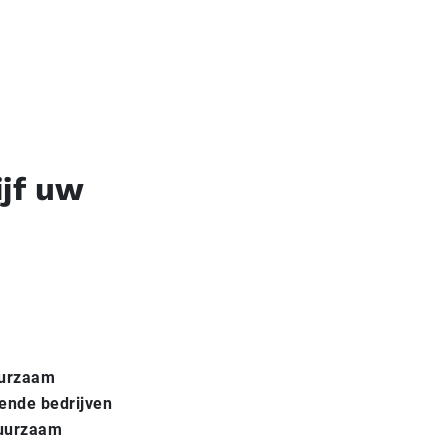
ijf uw
duurzaam
vende bedrijven
duurzaam