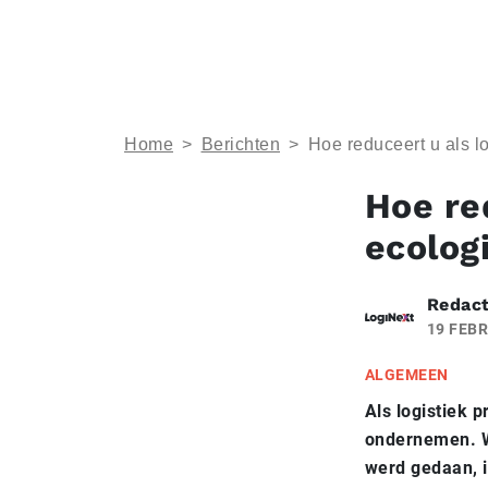
Home
>
Berichten
>
Hoe reduceert u als l
Hoe red
ecolog
Redact
19 FEBR
ALGEMEEN
Als logistiek 
ondernemen. Wa
werd gedaan, i