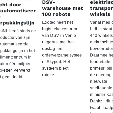
DSV-
elektris
cht door
warehouse met
transpor
eautomatiseer
100 robots
winkels
e
rpakkingslijn
Exotec heeft het
Vanaf medio
logistieke centrum
Lidl in staa
stNL heeft sinds de
van DSV in Venlo
440 winkels
roductie van zijn
uitgerust met het
elektrisch t
automatiseerde
opslag- en
bevoorrade
pakkingslijn in het
orderverzamelsystee
Daarmee he
filmentcentrum in
m Skypod. Het
foodretailer
uten één miljoen
systeem biedt
primeur, blij
kketten verwerkt
ruimte…
de opening 
t gemiddeld…
nieuwste
snellaadple
minister Ka
Dankzij dit 
twaalf laadp