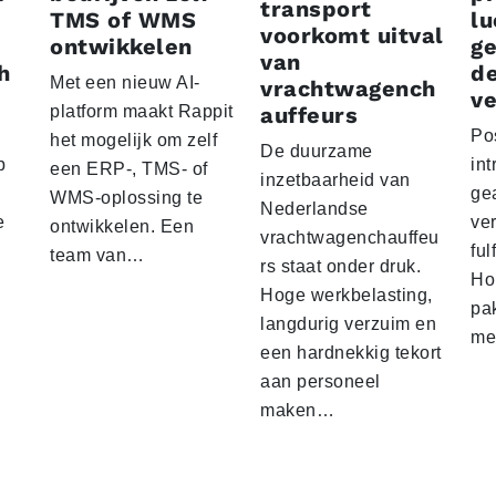
transport
TMS of WMS
lu
voorkomt uitval
ontwikkelen
g
van
h
d
Met een nieuw AI-
vrachtwagench
ve
platform maakt Rappit
auffeurs
Po
het mogelijk om zelf
De duurzame
p
int
een ERP-, TMS- of
inzetbaarheid van
ge
WMS-oplossing te
Nederlandse
e
ver
ontwikkelen. Een
vrachtwagenchauffeu
ful
team van…
rs staat onder druk.
Ho
Hoge werkbelasting,
pa
langdurig verzuim en
me
een hardnekkig tekort
aan personeel
maken…