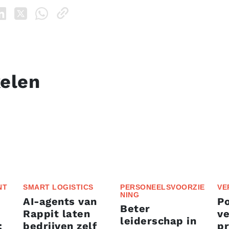
kelen
NT
SMART LOGISTICS
PERSONEELSVOORZIE
VE
NING
AI-agents van
P
Beter
Rappit laten
ve
leiderschap in
:
bedrijven zelf
p