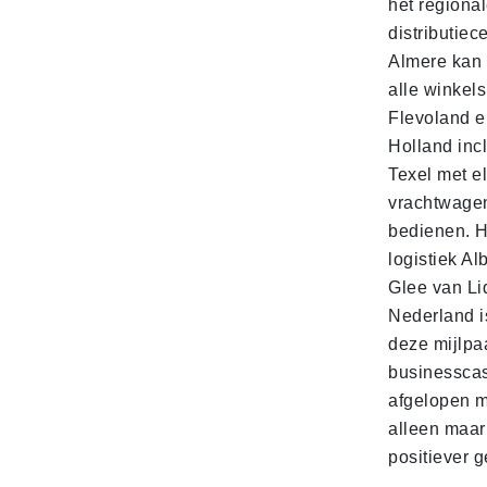
het regiona
distributiec
Almere kan 
alle winkels
Flevoland e
Holland incl
Texel met e
vrachtwage
bedienen. 
logistiek Al
Glee van Li
Nederland is
deze mijlpa
businesscas
afgelopen 
alleen maar
positiever 