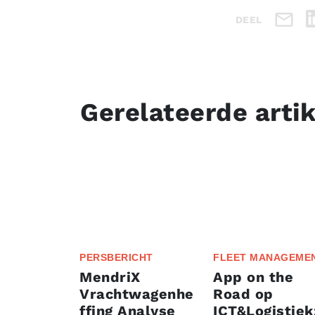
DEEL
Gerelateerde arti
PERSBERICHT
FLEET MANAGEME
MendriX
App on the
Vrachtwagenhe
Road op
ffing Analyse
ICT&Logistiek