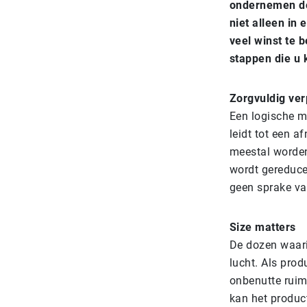
ondernemen doe
niet alleen in
veel winst te 
stappen die u
Zorgvuldig ve
Een logische ma
leidt tot een 
meestal worden
wordt gereducee
geen sprake van
Size matters
De dozen waari
lucht. Als prod
onbenutte ruimt
kan het product