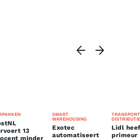
RPAKKEN
SMART
TRANSPORT
WAREHOUSING
DISTRIBUTI
ostNL
Exotec
Lidl heef
rvoert 13
automatiseert
primeur
rocent minder