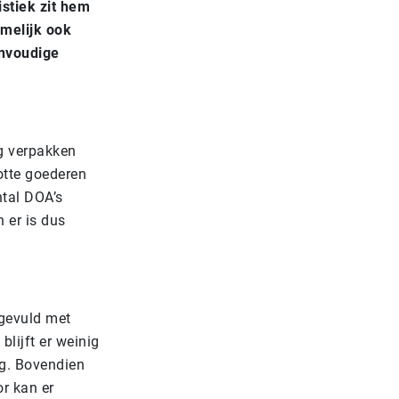
stiek zit hem
amelijk ook
envoudige
ig verpakken
otte goederen
ntal DOA’s
 er is dus
 gevuld met
lijft er weinig
g.
Bovendien
or kan er