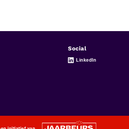
Social
LinkedIn
en initiatief van