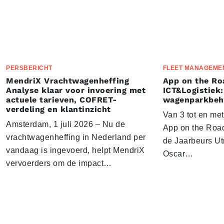
PERSBERICHT
FLEET MANAGEME
MendriX Vrachtwagenheffing
App on the Ro
Analyse klaar voor invoering met
ICT&Logistiek:
actuele tarieven, COFRET-
wagenparkbeh
verdeling en klantinzicht
Van 3 tot en me
Amsterdam, 1 juli 2026 – Nu de
App on the Road
vrachtwagenheffing in Nederland per
de Jaarbeurs Utr
vandaag is ingevoerd, helpt MendriX
Oscar…
vervoerders om de impact…