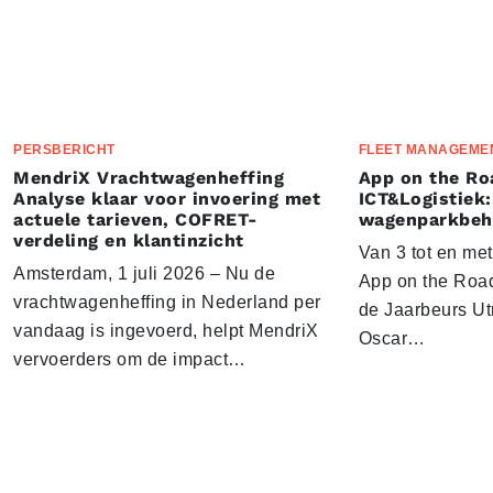
PERSBERICHT
FLEET MANAGEME
MendriX Vrachtwagenheffing
App on the Ro
Analyse klaar voor invoering met
ICT&Logistiek:
actuele tarieven, COFRET-
wagenparkbeh
verdeling en klantinzicht
Van 3 tot en me
Amsterdam, 1 juli 2026 – Nu de
App on the Road
vrachtwagenheffing in Nederland per
de Jaarbeurs Utr
vandaag is ingevoerd, helpt MendriX
Oscar…
vervoerders om de impact…