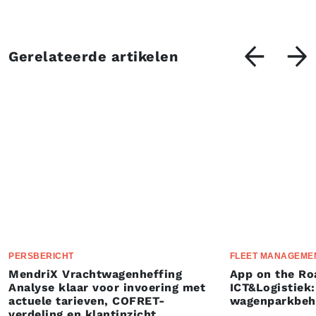
Gerelateerde artikelen
PERSBERICHT
FLEET MANAGEME
MendriX Vrachtwagenheffing
App on the Ro
Analyse klaar voor invoering met
ICT&Logistiek:
actuele tarieven, COFRET-
wagenparkbeh
verdeling en klantinzicht