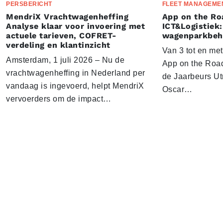
PERSBERICHT
FLEET MANAGEME
MendriX Vrachtwagenheffing
App on the Ro
Analyse klaar voor invoering met
ICT&Logistiek:
actuele tarieven, COFRET-
wagenparkbeh
verdeling en klantinzicht
Van 3 tot en me
Amsterdam, 1 juli 2026 – Nu de
App on the Road
vrachtwagenheffing in Nederland per
de Jaarbeurs Utr
vandaag is ingevoerd, helpt MendriX
Oscar…
vervoerders om de impact…