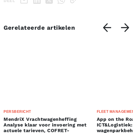
DEEL
Gerelateerde artikelen
PERSBERICHT
FLEET MANAGEME
MendriX Vrachtwagenheffing
App on the Ro
Analyse klaar voor invoering met
ICT&Logistiek:
actuele tarieven, COFRET-
wagenparkbeh