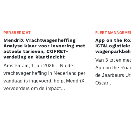
PERSBERICHT
FLEET MANAGEME
MendriX Vrachtwagenheffing
App on the Ro
Analyse klaar voor invoering met
ICT&Logistiek:
actuele tarieven, COFRET-
wagenparkbeh
verdeling en klantinzicht
Van 3 tot en me
Amsterdam, 1 juli 2026 – Nu de
App on the Road
vrachtwagenheffing in Nederland per
de Jaarbeurs Utr
vandaag is ingevoerd, helpt MendriX
Oscar…
vervoerders om de impact…