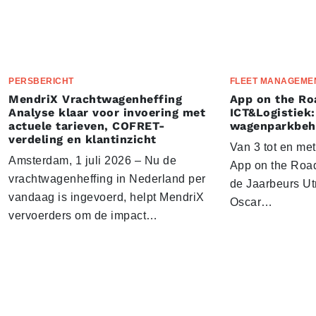
PERSBERICHT
FLEET MANAGEME
MendriX Vrachtwagenheffing
App on the Ro
Analyse klaar voor invoering met
ICT&Logistiek:
actuele tarieven, COFRET-
wagenparkbeh
verdeling en klantinzicht
Van 3 tot en me
Amsterdam, 1 juli 2026 – Nu de
App on the Road
vrachtwagenheffing in Nederland per
de Jaarbeurs Utr
vandaag is ingevoerd, helpt MendriX
Oscar…
vervoerders om de impact…